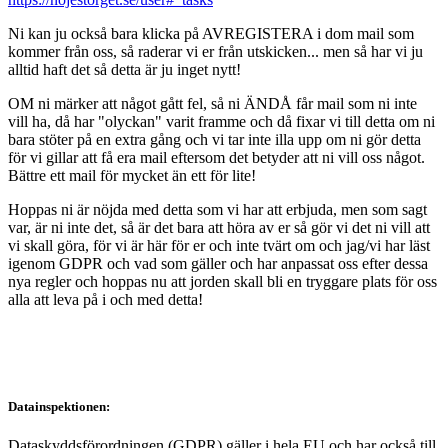
Ni kan ju också bara klicka på AVREGISTERA i dom mail som
kommer från oss, så raderar vi er från utskicken... men så har vi ju
alltid haft det så detta är ju inget nytt!
OM ni märker att något gått fel, så ni ÄNDÅ får mail som ni inte
vill ha, då har "olyckan" varit framme och då fixar vi till detta om ni
bara stöter på en extra gång och vi tar inte illa upp om ni gör detta
för vi gillar att få era mail eftersom det betyder att ni vill oss något.
Bättre ett mail för mycket än ett för lite!
Hoppas ni är nöjda med detta som vi har att erbjuda, men som sagt
var, är ni inte det, så är det bara att höra av er så gör vi det ni vill att
vi skall göra, för vi är här för er och inte tvärt om och jag/vi har läst
igenom GDPR och vad som gäller och har anpassat oss efter dessa
nya regler och hoppas nu att jorden skall bli en tryggare plats för oss
alla att leva på i och med detta!
Datainspektionen:
Dataskyddsförordningen (GDPR) gäller i hela EU och har också till