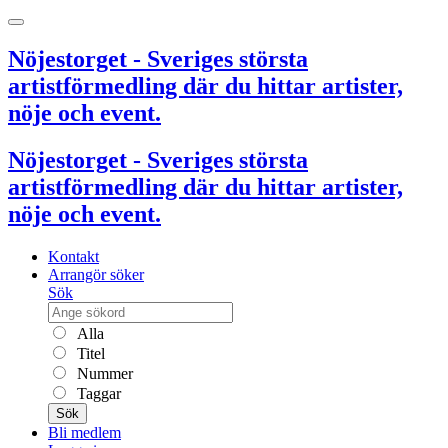
Nöjestorget - Sveriges största
artistförmedling där du hittar artister,
nöje och event.
Nöjestorget - Sveriges största
artistförmedling där du hittar artister,
nöje och event.
Kontakt
Arrangör söker
Sök
Alla
Titel
Nummer
Taggar
Sök
Bli medlem