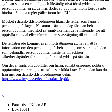
syfte att skapa en enhetlig och likvärdig nivå för skyddet av
personuppgifter så att det fria flödet av uppgifter inom Europa inte
hindras. Samma regler gäller inom hela EU.
Mycket i dataskyddsförordningen liknar de regler som fanns i
personuppgiftslagen. På samma sätt som idag får man behandla
personuppgifter med stöd av samtycke från de registrerade, för att
uppfylla ett avtal eller efter en intresseavvägning till exempel.
De registrerade kommer även i fortsättningen att ha rätt att få
information om den personuppgiftsbehandling som sker – och den
som behandlar personuppgifter måste ha tillräckliga
säkerhetsåtgärder för att uppgifterna skyddas på rätt sätt.
Om det är fråga om uppgifter om hälsa, etniskt ursprung, politisk
uppfattning eller religiös tro ställs särskilda krav. Här nedan kan du
läsa mer om dataskyddsförordningens delar:
https://www.imy.se/verksamhet/dataskydd/
^
Fantastiska Nöjen AB
Box 10011