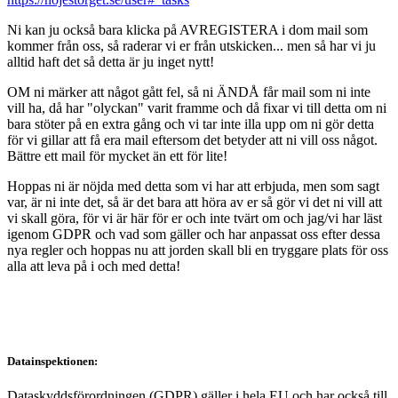
Ni kan ju också bara klicka på AVREGISTERA i dom mail som
kommer från oss, så raderar vi er från utskicken... men så har vi ju
alltid haft det så detta är ju inget nytt!
OM ni märker att något gått fel, så ni ÄNDÅ får mail som ni inte
vill ha, då har "olyckan" varit framme och då fixar vi till detta om ni
bara stöter på en extra gång och vi tar inte illa upp om ni gör detta
för vi gillar att få era mail eftersom det betyder att ni vill oss något.
Bättre ett mail för mycket än ett för lite!
Hoppas ni är nöjda med detta som vi har att erbjuda, men som sagt
var, är ni inte det, så är det bara att höra av er så gör vi det ni vill att
vi skall göra, för vi är här för er och inte tvärt om och jag/vi har läst
igenom GDPR och vad som gäller och har anpassat oss efter dessa
nya regler och hoppas nu att jorden skall bli en tryggare plats för oss
alla att leva på i och med detta!
Datainspektionen:
Dataskyddsförordningen (GDPR) gäller i hela EU och har också till