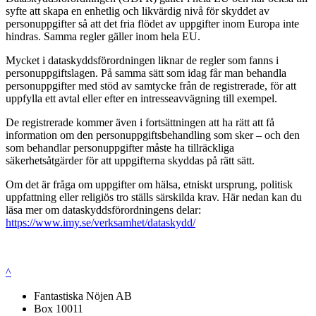
syfte att skapa en enhetlig och likvärdig nivå för skyddet av
personuppgifter så att det fria flödet av uppgifter inom Europa inte
hindras. Samma regler gäller inom hela EU.
Mycket i dataskyddsförordningen liknar de regler som fanns i
personuppgiftslagen. På samma sätt som idag får man behandla
personuppgifter med stöd av samtycke från de registrerade, för att
uppfylla ett avtal eller efter en intresseavvägning till exempel.
De registrerade kommer även i fortsättningen att ha rätt att få
information om den personuppgiftsbehandling som sker – och den
som behandlar personuppgifter måste ha tillräckliga
säkerhetsåtgärder för att uppgifterna skyddas på rätt sätt.
Om det är fråga om uppgifter om hälsa, etniskt ursprung, politisk
uppfattning eller religiös tro ställs särskilda krav. Här nedan kan du
läsa mer om dataskyddsförordningens delar:
https://www.imy.se/verksamhet/dataskydd/
^
Fantastiska Nöjen AB
Box 10011