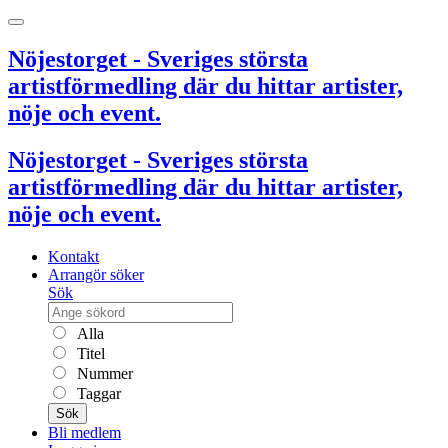
Nöjestorget - Sveriges största
artistförmedling där du hittar artister,
nöje och event.
Nöjestorget - Sveriges största
artistförmedling där du hittar artister,
nöje och event.
Kontakt
Arrangör söker
Sök
Alla
Titel
Nummer
Taggar
Sök
Bli medlem