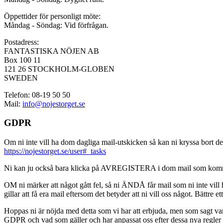
Öppettider för personligt möte:
Måndag - Söndag: Vid förfrågan.
Postadress:
FANTASTISKA NÖJEN AB
Box 100 11
121 26 STOCKHOLM-GLOBEN
SWEDEN
Telefon: 08-19 50 50
Mail:
info@nojestorget.se
GDPR
Om ni inte vill ha dom dagliga mail-utskicken så kan ni kryssa bort des
https://nojestorget.se/user#_tasks
Ni kan ju också bara klicka på AVREGISTERA i dom mail som kommer från 
OM ni märker att något gått fel, så ni ÄNDÅ får mail som ni inte vill ha
gillar att få era mail eftersom det betyder att ni vill oss något. Bättre et
Hoppas ni är nöjda med detta som vi har att erbjuda, men som sagt var, är 
GDPR och vad som gäller och har anpassat oss efter dessa nya regler och