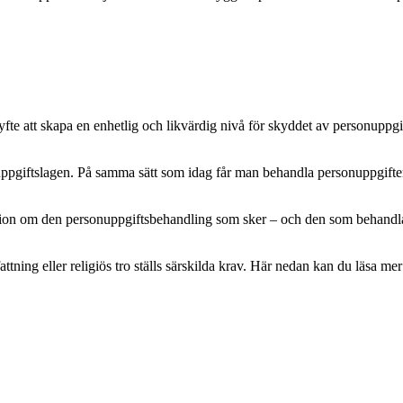
e att skapa en enhetlig och likvärdig nivå för skyddet av personuppgifte
pgiftslagen. På samma sätt som idag får man behandla personuppgifter m
mation om den personuppgiftsbehandling som sker – och den som behandlar 
attning eller religiös tro ställs särskilda krav. Här nedan kan du läsa 