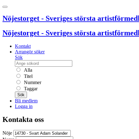
Nöjestorget - Sveriges största artistförmedl
Nöjestorget - Sveriges största artistförmedl
Kontakt
Arrangör söker
Sök
Alla
Titel
Nummer
Taggar
Sök
Bli medlem
Logga in
Kontakta oss
Nöje