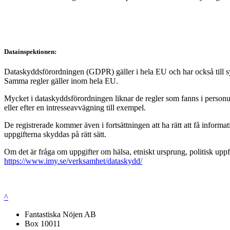
Datainspektionen:
Dataskyddsförordningen (GDPR) gäller i hela EU och har också till syft
Samma regler gäller inom hela EU.
Mycket i dataskyddsförordningen liknar de regler som fanns i personup
eller efter en intresseavvägning till exempel.
De registrerade kommer även i fortsättningen att ha rätt att få infor
uppgifterna skyddas på rätt sätt.
Om det är fråga om uppgifter om hälsa, etniskt ursprung, politisk uppf
https://www.imy.se/verksamhet/dataskydd/
^
Fantastiska Nöjen AB
Box 10011