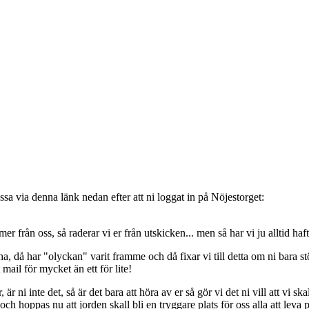
sa via denna länk nedan efter att ni loggat in på Nöjestorget:
oss, så raderar vi er från utskicken... men så har vi ju alltid haft de
, då har "olyckan" varit framme och då fixar vi till detta om ni bara stöt
t mail för mycket än ett för lite!
ni inte det, så är det bara att höra av er så gör vi det ni vill att vi ska
 hoppas nu att jorden skall bli en tryggare plats för oss alla att leva 