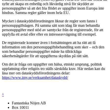
syfte att skapa en enhetlig och likvärdig nivå för skyddet av
personuppgifter så att det fria flödet av uppgifter inom Europa inte
hindras. Samma regler gäller inom hela EU.
Mycket i dataskyddsförordningen liknar de regler som fanns i
personuppgiftslagen. På samma sätt som idag får man behandla
personuppgifter med stöd av samtycke från de registrerade, för att
uppfylla ett avtal eller efter en intresseavvägning till exempel.
De registrerade kommer även i fortsättningen att ha rätt att få
information om den personuppgiftsbehandling som sker – och den
som behandlar personuppgifter måste ha tillräckliga
säkerhetsåtgärder för att uppgifterna skyddas på rätt sätt.
Om det är fråga om uppgifter om hälsa, etniskt ursprung, politisk
uppfattning eller religiös tro ställs särskilda krav. Här nedan kan du
läsa mer om dataskyddsförordningens delar:
https://www.imy.se/verksamhet/dataskydd/
^
Fantastiska Nöjen AB
Box 10011