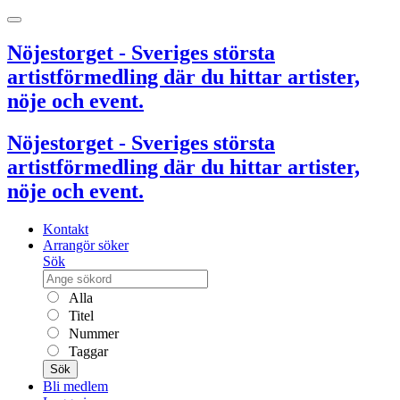
Nöjestorget - Sveriges största
artistförmedling där du hittar artister,
nöje och event.
Nöjestorget - Sveriges största
artistförmedling där du hittar artister,
nöje och event.
Kontakt
Arrangör söker
Sök
Alla
Titel
Nummer
Taggar
Sök
Bli medlem