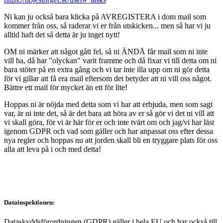
Ni kan ju också bara klicka på AVREGISTERA i dom mail som
kommer från oss, så raderar vi er från utskicken... men så har vi ju
alltid haft det så detta är ju inget nytt!
OM ni märker att något gått fel, så ni ÄNDÅ får mail som ni inte
vill ha, då har "olyckan" varit framme och då fixar vi till detta om ni
bara stöter på en extra gång och vi tar inte illa upp om ni gör detta
för vi gillar att få era mail eftersom det betyder att ni vill oss något.
Bättre ett mail för mycket än ett för lite!
Hoppas ni är nöjda med detta som vi har att erbjuda, men som sagt
var, är ni inte det, så är det bara att höra av er så gör vi det ni vill att
vi skall göra, för vi är här för er och inte tvärt om och jag/vi har läst
igenom GDPR och vad som gäller och har anpassat oss efter dessa
nya regler och hoppas nu att jorden skall bli en tryggare plats för oss
alla att leva på i och med detta!
Datainspektionen:
Dataskyddsförordningen (GDPR) gäller i hela EU och har också till