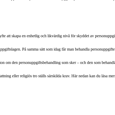
e att skapa en enhetlig och likvärdig nivå för skyddet av personuppgifte
pgiftslagen. På samma sätt som idag får man behandla personuppgifter m
mation om den personuppgiftsbehandling som sker – och den som behandlar 
attning eller religiös tro ställs särskilda krav. Här nedan kan du läsa 