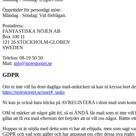
Öppettider för personligt möte:
Måndag - Söndag: Vid förfrågan.
Postadress:
FANTASTISKA NÖJEN AB
Box 100 11
121 26 STOCKHOLM-GLOBEN
SWEDEN
Telefon: 08-19 50 50
Mail:
info@nojestorget.se
GDPR
Om ni inte vill ha dom dagliga mail-utskicken så kan ni kryssa bort des
https://nojestorget.se/user#_tasks
Ni kan ju också bara klicka på AVREGISTERA i dom mail som kommer från 
OM ni märker att något gått fel, så ni ÄNDÅ får mail som ni inte vill ha
gillar att få era mail eftersom det betyder att ni vill oss något. Bättre et
Hoppas ni är nöjda med detta som vi har att erbjuda, men som sagt var, är 
GDPR och vad som gäller och har anpassat oss efter dessa nya regler och