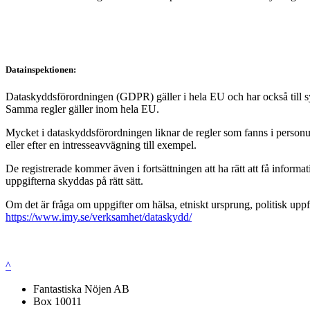
Datainspektionen:
Dataskyddsförordningen (GDPR) gäller i hela EU och har också till syft
Samma regler gäller inom hela EU.
Mycket i dataskyddsförordningen liknar de regler som fanns i personup
eller efter en intresseavvägning till exempel.
De registrerade kommer även i fortsättningen att ha rätt att få infor
uppgifterna skyddas på rätt sätt.
Om det är fråga om uppgifter om hälsa, etniskt ursprung, politisk uppf
https://www.imy.se/verksamhet/dataskydd/
^
Fantastiska Nöjen AB
Box 10011