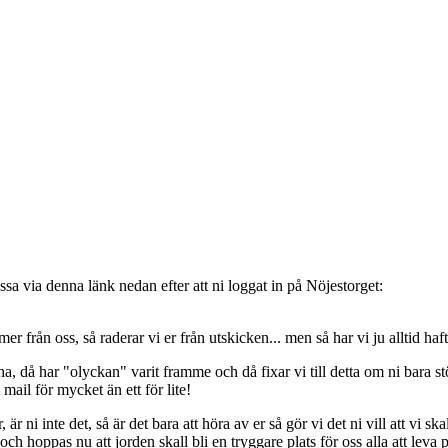
sa via denna länk nedan efter att ni loggat in på Nöjestorget:
oss, så raderar vi er från utskicken... men så har vi ju alltid haft de
, då har "olyckan" varit framme och då fixar vi till detta om ni bara stöt
t mail för mycket än ett för lite!
ni inte det, så är det bara att höra av er så gör vi det ni vill att vi ska
 hoppas nu att jorden skall bli en tryggare plats för oss alla att leva 