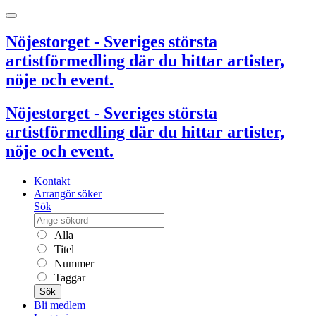
Nöjestorget - Sveriges största
artistförmedling där du hittar artister,
nöje och event.
Nöjestorget - Sveriges största
artistförmedling där du hittar artister,
nöje och event.
Kontakt
Arrangör söker
Sök
Alla
Titel
Nummer
Taggar
Sök
Bli medlem