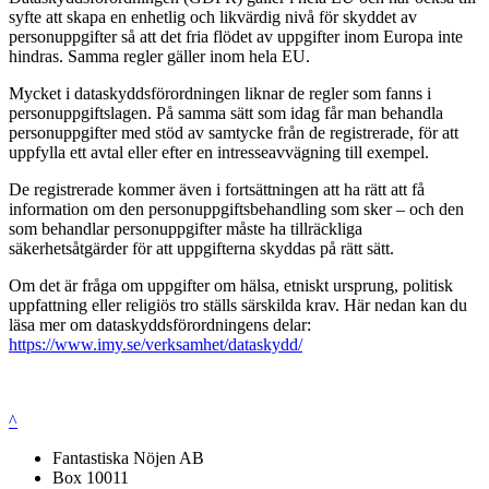
syfte att skapa en enhetlig och likvärdig nivå för skyddet av
personuppgifter så att det fria flödet av uppgifter inom Europa inte
hindras. Samma regler gäller inom hela EU.
Mycket i dataskyddsförordningen liknar de regler som fanns i
personuppgiftslagen. På samma sätt som idag får man behandla
personuppgifter med stöd av samtycke från de registrerade, för att
uppfylla ett avtal eller efter en intresseavvägning till exempel.
De registrerade kommer även i fortsättningen att ha rätt att få
information om den personuppgiftsbehandling som sker – och den
som behandlar personuppgifter måste ha tillräckliga
säkerhetsåtgärder för att uppgifterna skyddas på rätt sätt.
Om det är fråga om uppgifter om hälsa, etniskt ursprung, politisk
uppfattning eller religiös tro ställs särskilda krav. Här nedan kan du
läsa mer om dataskyddsförordningens delar:
https://www.imy.se/verksamhet/dataskydd/
^
Fantastiska Nöjen AB
Box 10011