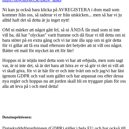
Ni kan ju också bara klicka på AVREGISTERA i dom mail som
kommer från oss, så raderar vi er från utskicken... men så har vi ju
alltid haft det så detta är ju inget nytt!
OM ni märker att något gått fel, så ni ÄNDÅ får mail som ni inte
vill ha, då har "olyckan" varit framme och då fixar vi till detta om ni
bara stöter på en extra gång och vi tar inte illa upp om ni gör detta
för vi gillar att få era mail eftersom det betyder att ni vill oss något.
Bättre ett mail för mycket än ett för lite!
Hoppas ni är nöjda med detta som vi har att erbjuda, men som sagt
var, är ni inte det, så är det bara att höra av er så gör vi det ni vill att
vi skall göra, för vi är här för er och inte tvärt om och jag/vi har läst
igenom GDPR och vad som gäller och har anpassat oss efter dessa
nya regler och hoppas nu att jorden skall bli en tryggare plats för oss
alla att leva på i och med detta!
Datainspektionen:
Dataskyddsförordningen (GDPR) gäller i hela EU och har också till