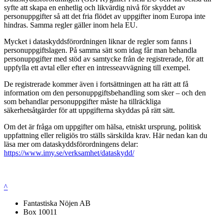
syfte att skapa en enhetlig och likvärdig nivå för skyddet av
personuppgifter så att det fria flödet av uppgifter inom Europa inte
hindras. Samma regler gäller inom hela EU.
Mycket i dataskyddsförordningen liknar de regler som fanns i
personuppgiftslagen. På samma sätt som idag får man behandla
personuppgifter med stöd av samtycke från de registrerade, för att
uppfylla ett avtal eller efter en intresseavvägning till exempel.
De registrerade kommer även i fortsättningen att ha rätt att få
information om den personuppgiftsbehandling som sker – och den
som behandlar personuppgifter måste ha tillräckliga
säkerhetsåtgärder för att uppgifterna skyddas på rätt sätt.
Om det är fråga om uppgifter om hälsa, etniskt ursprung, politisk
uppfattning eller religiös tro ställs särskilda krav. Här nedan kan du
läsa mer om dataskyddsförordningens delar:
https://www.imy.se/verksamhet/dataskydd/
^
Fantastiska Nöjen AB
Box 10011