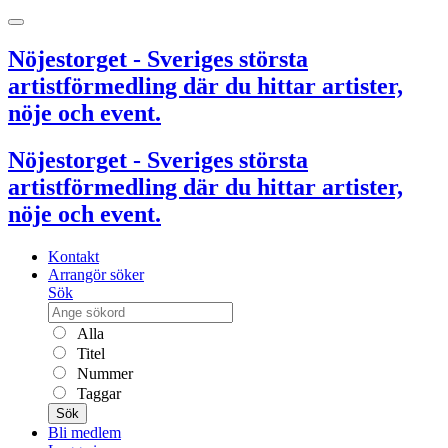
Nöjestorget - Sveriges största
artistförmedling där du hittar artister,
nöje och event.
Nöjestorget - Sveriges största
artistförmedling där du hittar artister,
nöje och event.
Kontakt
Arrangör söker
Sök
Alla
Titel
Nummer
Taggar
Sök
Bli medlem