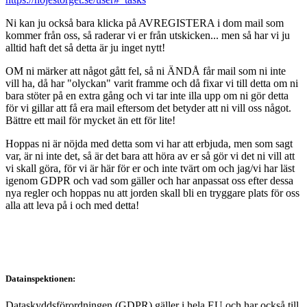
Ni kan ju också bara klicka på AVREGISTERA i dom mail som
kommer från oss, så raderar vi er från utskicken... men så har vi ju
alltid haft det så detta är ju inget nytt!
OM ni märker att något gått fel, så ni ÄNDÅ får mail som ni inte
vill ha, då har "olyckan" varit framme och då fixar vi till detta om ni
bara stöter på en extra gång och vi tar inte illa upp om ni gör detta
för vi gillar att få era mail eftersom det betyder att ni vill oss något.
Bättre ett mail för mycket än ett för lite!
Hoppas ni är nöjda med detta som vi har att erbjuda, men som sagt
var, är ni inte det, så är det bara att höra av er så gör vi det ni vill att
vi skall göra, för vi är här för er och inte tvärt om och jag/vi har läst
igenom GDPR och vad som gäller och har anpassat oss efter dessa
nya regler och hoppas nu att jorden skall bli en tryggare plats för oss
alla att leva på i och med detta!
Datainspektionen:
Dataskyddsförordningen (GDPR) gäller i hela EU och har också till