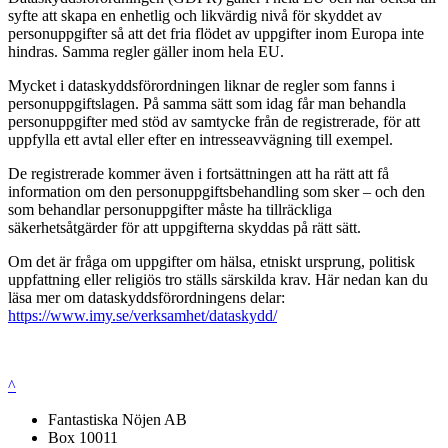
syfte att skapa en enhetlig och likvärdig nivå för skyddet av
personuppgifter så att det fria flödet av uppgifter inom Europa inte
hindras. Samma regler gäller inom hela EU.
Mycket i dataskyddsförordningen liknar de regler som fanns i
personuppgiftslagen. På samma sätt som idag får man behandla
personuppgifter med stöd av samtycke från de registrerade, för att
uppfylla ett avtal eller efter en intresseavvägning till exempel.
De registrerade kommer även i fortsättningen att ha rätt att få
information om den personuppgiftsbehandling som sker – och den
som behandlar personuppgifter måste ha tillräckliga
säkerhetsåtgärder för att uppgifterna skyddas på rätt sätt.
Om det är fråga om uppgifter om hälsa, etniskt ursprung, politisk
uppfattning eller religiös tro ställs särskilda krav. Här nedan kan du
läsa mer om dataskyddsförordningens delar:
https://www.imy.se/verksamhet/dataskydd/
^
Fantastiska Nöjen AB
Box 10011