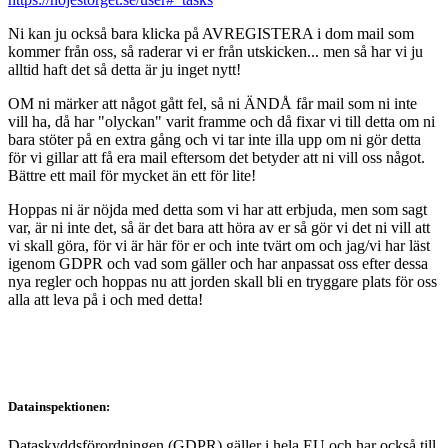
Ni kan ju också bara klicka på AVREGISTERA i dom mail som
kommer från oss, så raderar vi er från utskicken... men så har vi ju
alltid haft det så detta är ju inget nytt!
OM ni märker att något gått fel, så ni ÄNDÅ får mail som ni inte
vill ha, då har "olyckan" varit framme och då fixar vi till detta om ni
bara stöter på en extra gång och vi tar inte illa upp om ni gör detta
för vi gillar att få era mail eftersom det betyder att ni vill oss något.
Bättre ett mail för mycket än ett för lite!
Hoppas ni är nöjda med detta som vi har att erbjuda, men som sagt
var, är ni inte det, så är det bara att höra av er så gör vi det ni vill att
vi skall göra, för vi är här för er och inte tvärt om och jag/vi har läst
igenom GDPR och vad som gäller och har anpassat oss efter dessa
nya regler och hoppas nu att jorden skall bli en tryggare plats för oss
alla att leva på i och med detta!
Datainspektionen:
Dataskyddsförordningen (GDPR) gäller i hela EU och har också till