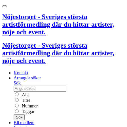
Nöjestorget - Sveriges största
artistförmedling där du hittar artister,
nöje och event.
Nöjestorget - Sveriges största
artistförmedling där du hittar artister,
nöje och event.
Kontakt
Arrangör söker
Sök
Alla
Titel
Nummer
Taggar
Sök
Bli medlem