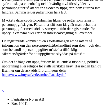
syfte att skapa en enhetlig och likvärdig nivå för skyddet av
personuppgifter så att det fria flödet av uppgifter inom Europa inte
hindras. Samma regler gäller inom hela EU.
Mycket i dataskyddsförordningen liknar de regler som fanns i
personuppgiftslagen. På samma sätt som idag får man behandla
personuppgifter med stöd av samtycke från de registrerade, för att
uppfylla ett avtal eller efter en intresseavvägning till exempel.
De registrerade kommer även i fortsättningen att ha rätt att få
information om den personuppgiftsbehandling som sker – och den
som behandlar personuppgifter måste ha tillräckliga
säkerhetsåtgärder för att uppgifterna skyddas på rätt sätt.
Om det är fråga om uppgifter om hälsa, etniskt ursprung, politisk
uppfattning eller religiös tro ställs särskilda krav. Här nedan kan du
läsa mer om dataskyddsförordningens delar:
https://www.imy.se/verksamhet/dataskydd/
^
Fantastiska Nöjen AB
Box 10011