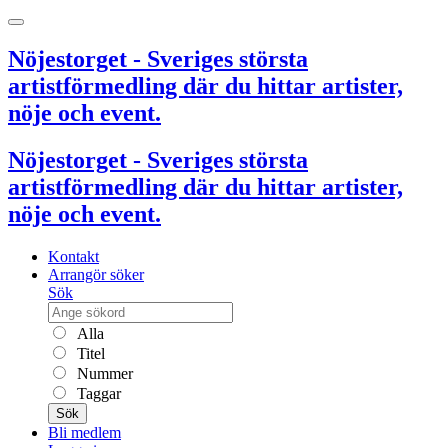
Nöjestorget - Sveriges största
artistförmedling där du hittar artister,
nöje och event.
Nöjestorget - Sveriges största
artistförmedling där du hittar artister,
nöje och event.
Kontakt
Arrangör söker
Sök
Alla
Titel
Nummer
Taggar
Sök
Bli medlem