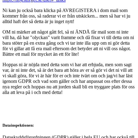
Ni kan ju också bara klicka på AVREGISTERA i dom mail som
kommer från oss, så raderar vi er från utskicken... men så har vi ju
alltid haft det så detta är ju inget nytt!
OM ni märker att något gått fel, så ni ÄNDÅ får mail som ni inte
vill ha, då har "olyckan" varit framme och då fixar vi till detta om ni
bara stöter på en extra gång och vi tar inte illa upp om ni gör detta
för vi gillar att få era mail eftersom det betyder att ni vill oss något.
Bättre ett mail för mycket än ett för lite!
Hoppas ni är nöjda med detta som vi har att erbjuda, men som sagt
var, är ni inte det, så är det bara att höra av er så gör vi det ni vill att
vi skall göra, för vi är här för er och inte tvärt om och jag/vi har läst
igenom GDPR och vad som gäller och har anpassat oss efter dessa
nya regler och hoppas nu att jorden skall bli en tryggare plats för oss
alla att leva på i och med detta!
Datainspektionen:
Dataskyddsförordningen (GDPR) gäller i hela EU och har också till