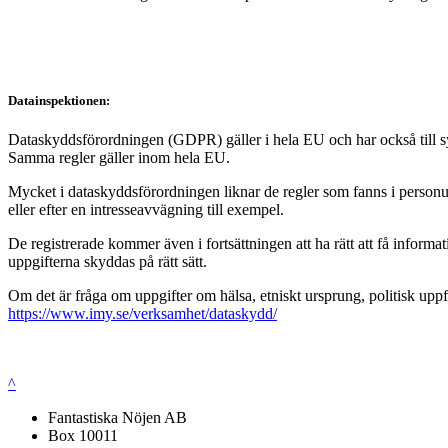
Datainspektionen:
Dataskyddsförordningen (GDPR) gäller i hela EU och har också till syft
Samma regler gäller inom hela EU.
Mycket i dataskyddsförordningen liknar de regler som fanns i personup
eller efter en intresseavvägning till exempel.
De registrerade kommer även i fortsättningen att ha rätt att få infor
uppgifterna skyddas på rätt sätt.
Om det är fråga om uppgifter om hälsa, etniskt ursprung, politisk uppf
https://www.imy.se/verksamhet/dataskydd/
^
Fantastiska Nöjen AB
Box 10011