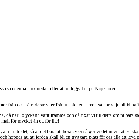
sa via denna länk nedan efter att ni loggat in på Nöjestorget:
oss, så raderar vi er från utskicken... men så har vi ju alltid haft de
, då har "olyckan" varit framme och då fixar vi till detta om ni bara stöt
t mail för mycket än ett för lite!
ni inte det, så är det bara att höra av er så gör vi det ni vill att vi ska
 hoppas nu att jorden skall bli en tryggare plats för oss alla att leva 