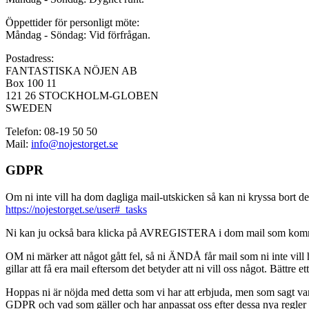
Öppettider för personligt möte:
Måndag - Söndag: Vid förfrågan.
Postadress:
FANTASTISKA NÖJEN AB
Box 100 11
121 26 STOCKHOLM-GLOBEN
SWEDEN
Telefon: 08-19 50 50
Mail:
info@nojestorget.se
GDPR
Om ni inte vill ha dom dagliga mail-utskicken så kan ni kryssa bort des
https://nojestorget.se/user#_tasks
Ni kan ju också bara klicka på AVREGISTERA i dom mail som kommer från 
OM ni märker att något gått fel, så ni ÄNDÅ får mail som ni inte vill ha
gillar att få era mail eftersom det betyder att ni vill oss något. Bättre et
Hoppas ni är nöjda med detta som vi har att erbjuda, men som sagt var, är 
GDPR och vad som gäller och har anpassat oss efter dessa nya regler och