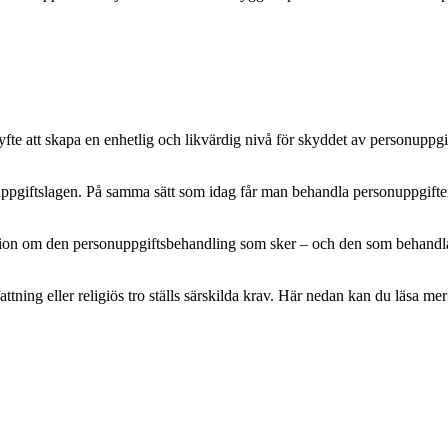
e att skapa en enhetlig och likvärdig nivå för skyddet av personuppgifte
pgiftslagen. På samma sätt som idag får man behandla personuppgifter m
mation om den personuppgiftsbehandling som sker – och den som behandlar 
attning eller religiös tro ställs särskilda krav. Här nedan kan du läsa 