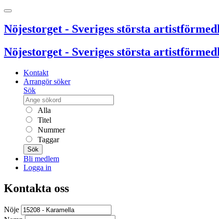
Nöjestorget - Sveriges största artistförmedl
Nöjestorget - Sveriges största artistförmedl
Kontakt
Arrangör söker
Sök
Alla
Titel
Nummer
Taggar
Sök
Bli medlem
Logga in
Kontakta oss
Nöje