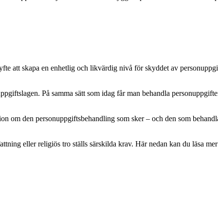
e att skapa en enhetlig och likvärdig nivå för skyddet av personuppgifte
pgiftslagen. På samma sätt som idag får man behandla personuppgifter m
mation om den personuppgiftsbehandling som sker – och den som behandlar 
attning eller religiös tro ställs särskilda krav. Här nedan kan du läsa 