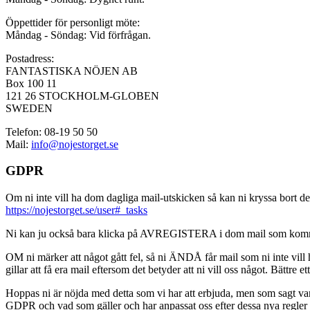
Öppettider för personligt möte:
Måndag - Söndag: Vid förfrågan.
Postadress:
FANTASTISKA NÖJEN AB
Box 100 11
121 26 STOCKHOLM-GLOBEN
SWEDEN
Telefon: 08-19 50 50
Mail:
info@nojestorget.se
GDPR
Om ni inte vill ha dom dagliga mail-utskicken så kan ni kryssa bort des
https://nojestorget.se/user#_tasks
Ni kan ju också bara klicka på AVREGISTERA i dom mail som kommer från 
OM ni märker att något gått fel, så ni ÄNDÅ får mail som ni inte vill ha
gillar att få era mail eftersom det betyder att ni vill oss något. Bättre et
Hoppas ni är nöjda med detta som vi har att erbjuda, men som sagt var, är 
GDPR och vad som gäller och har anpassat oss efter dessa nya regler och