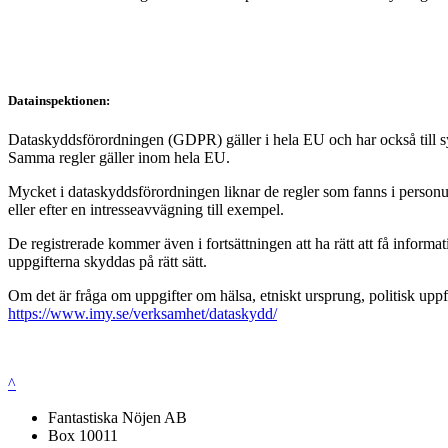
Datainspektionen:
Dataskyddsförordningen (GDPR) gäller i hela EU och har också till syft
Samma regler gäller inom hela EU.
Mycket i dataskyddsförordningen liknar de regler som fanns i personup
eller efter en intresseavvägning till exempel.
De registrerade kommer även i fortsättningen att ha rätt att få infor
uppgifterna skyddas på rätt sätt.
Om det är fråga om uppgifter om hälsa, etniskt ursprung, politisk uppf
https://www.imy.se/verksamhet/dataskydd/
^
Fantastiska Nöjen AB
Box 10011