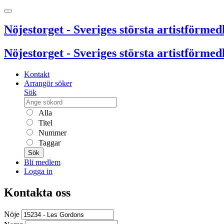
Nöjestorget - Sveriges största artistförmedl
Nöjestorget - Sveriges största artistförmedl
Kontakt
Arrangör söker
Sök
Alla
Titel
Nummer
Taggar
Sök
Bli medlem
Logga in
Kontakta oss
Nöje