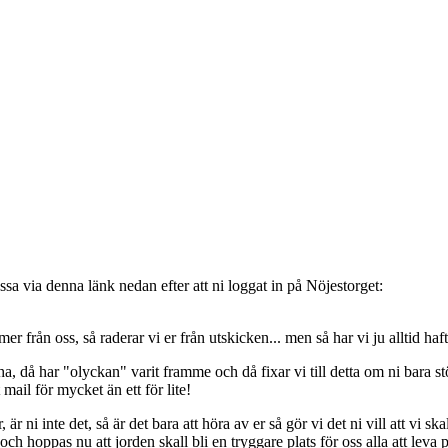
sa via denna länk nedan efter att ni loggat in på Nöjestorget:
oss, så raderar vi er från utskicken... men så har vi ju alltid haft de
, då har "olyckan" varit framme och då fixar vi till detta om ni bara stöt
t mail för mycket än ett för lite!
ni inte det, så är det bara att höra av er så gör vi det ni vill att vi ska
 hoppas nu att jorden skall bli en tryggare plats för oss alla att leva 