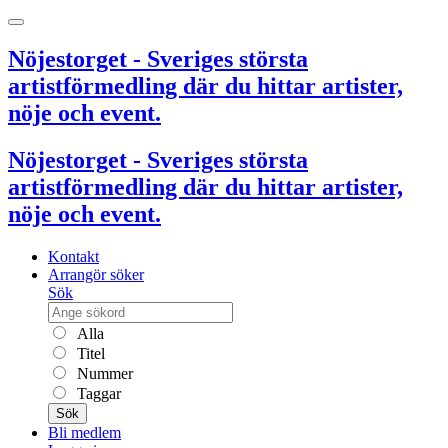
Nöjestorget - Sveriges största
artistförmedling där du hittar artister,
nöje och event.
Nöjestorget - Sveriges största
artistförmedling där du hittar artister,
nöje och event.
Kontakt
Arrangör söker
Sök
Alla
Titel
Nummer
Taggar
Sök
Bli medlem