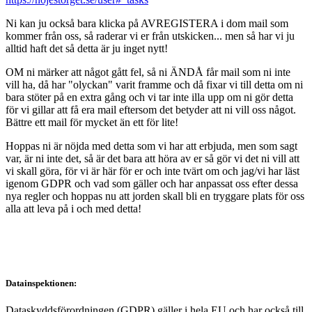
Ni kan ju också bara klicka på AVREGISTERA i dom mail som
kommer från oss, så raderar vi er från utskicken... men så har vi ju
alltid haft det så detta är ju inget nytt!
OM ni märker att något gått fel, så ni ÄNDÅ får mail som ni inte
vill ha, då har "olyckan" varit framme och då fixar vi till detta om ni
bara stöter på en extra gång och vi tar inte illa upp om ni gör detta
för vi gillar att få era mail eftersom det betyder att ni vill oss något.
Bättre ett mail för mycket än ett för lite!
Hoppas ni är nöjda med detta som vi har att erbjuda, men som sagt
var, är ni inte det, så är det bara att höra av er så gör vi det ni vill att
vi skall göra, för vi är här för er och inte tvärt om och jag/vi har läst
igenom GDPR och vad som gäller och har anpassat oss efter dessa
nya regler och hoppas nu att jorden skall bli en tryggare plats för oss
alla att leva på i och med detta!
Datainspektionen:
Dataskyddsförordningen (GDPR) gäller i hela EU och har också till