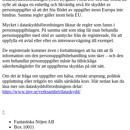
syfte att skapa en enhetlig och likvärdig nivå för skyddet av
personuppgifter så att det fria flödet av uppgifter inom Europa inte
hindras. Samma regler gäller inom hela EU.
Mycket i dataskyddsförordningen liknar de regler som fanns i
personuppgiftslagen. På samma sätt som idag får man behandla
personuppgifter med stöd av samtycke från de registrerade, för att
uppfylla ett avtal eller efter en intresseavvägning till exempel.
De registrerade kommer även i fortsättningen att ha rätt att få
information om den personuppgiftsbehandling som sker – och den
som behandlar personuppgifter måste ha tillräckliga
säkerhetsåtgärder för att uppgifterna skyddas på rätt sätt.
Om det är fråga om uppgifter om hälsa, etniskt ursprung, politisk
uppfattning eller religiös tro ställs särskilda krav. Här nedan kan du
läsa mer om dataskyddsförordningens delar:
https://www.imy.se/verksamhet/dataskydd/
^
Fantastiska Nöjen AB
Box 10011