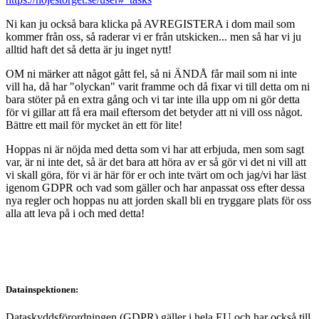
Ni kan ju också bara klicka på AVREGISTERA i dom mail som
kommer från oss, så raderar vi er från utskicken... men så har vi ju
alltid haft det så detta är ju inget nytt!
OM ni märker att något gått fel, så ni ÄNDÅ får mail som ni inte
vill ha, då har "olyckan" varit framme och då fixar vi till detta om ni
bara stöter på en extra gång och vi tar inte illa upp om ni gör detta
för vi gillar att få era mail eftersom det betyder att ni vill oss något.
Bättre ett mail för mycket än ett för lite!
Hoppas ni är nöjda med detta som vi har att erbjuda, men som sagt
var, är ni inte det, så är det bara att höra av er så gör vi det ni vill att
vi skall göra, för vi är här för er och inte tvärt om och jag/vi har läst
igenom GDPR och vad som gäller och har anpassat oss efter dessa
nya regler och hoppas nu att jorden skall bli en tryggare plats för oss
alla att leva på i och med detta!
Datainspektionen:
Dataskyddsförordningen (GDPR) gäller i hela EU och har också till