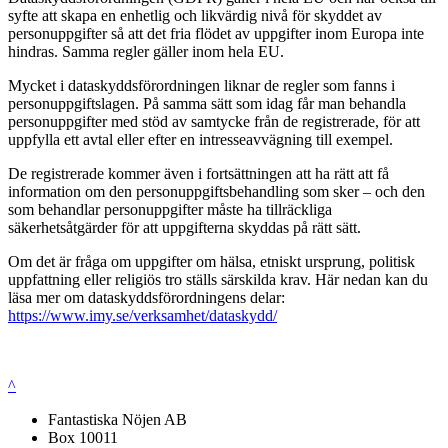
syfte att skapa en enhetlig och likvärdig nivå för skyddet av
personuppgifter så att det fria flödet av uppgifter inom Europa inte
hindras. Samma regler gäller inom hela EU.
Mycket i dataskyddsförordningen liknar de regler som fanns i
personuppgiftslagen. På samma sätt som idag får man behandla
personuppgifter med stöd av samtycke från de registrerade, för att
uppfylla ett avtal eller efter en intresseavvägning till exempel.
De registrerade kommer även i fortsättningen att ha rätt att få
information om den personuppgiftsbehandling som sker – och den
som behandlar personuppgifter måste ha tillräckliga
säkerhetsåtgärder för att uppgifterna skyddas på rätt sätt.
Om det är fråga om uppgifter om hälsa, etniskt ursprung, politisk
uppfattning eller religiös tro ställs särskilda krav. Här nedan kan du
läsa mer om dataskyddsförordningens delar:
https://www.imy.se/verksamhet/dataskydd/
^
Fantastiska Nöjen AB
Box 10011