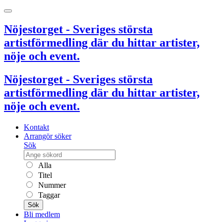
Nöjestorget - Sveriges största
artistförmedling där du hittar artister,
nöje och event.
Nöjestorget - Sveriges största
artistförmedling där du hittar artister,
nöje och event.
Kontakt
Arrangör söker
Sök
Alla
Titel
Nummer
Taggar
Sök
Bli medlem