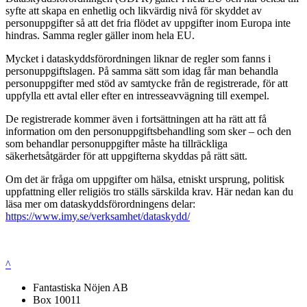
syfte att skapa en enhetlig och likvärdig nivå för skyddet av
personuppgifter så att det fria flödet av uppgifter inom Europa inte
hindras. Samma regler gäller inom hela EU.
Mycket i dataskyddsförordningen liknar de regler som fanns i
personuppgiftslagen. På samma sätt som idag får man behandla
personuppgifter med stöd av samtycke från de registrerade, för att
uppfylla ett avtal eller efter en intresseavvägning till exempel.
De registrerade kommer även i fortsättningen att ha rätt att få
information om den personuppgiftsbehandling som sker – och den
som behandlar personuppgifter måste ha tillräckliga
säkerhetsåtgärder för att uppgifterna skyddas på rätt sätt.
Om det är fråga om uppgifter om hälsa, etniskt ursprung, politisk
uppfattning eller religiös tro ställs särskilda krav. Här nedan kan du
läsa mer om dataskyddsförordningens delar:
https://www.imy.se/verksamhet/dataskydd/
^
Fantastiska Nöjen AB
Box 10011