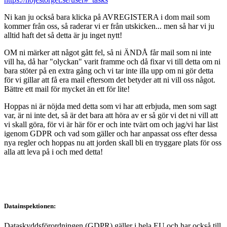
Ni kan ju också bara klicka på AVREGISTERA i dom mail som
kommer från oss, så raderar vi er från utskicken... men så har vi ju
alltid haft det så detta är ju inget nytt!
OM ni märker att något gått fel, så ni ÄNDÅ får mail som ni inte
vill ha, då har "olyckan" varit framme och då fixar vi till detta om ni
bara stöter på en extra gång och vi tar inte illa upp om ni gör detta
för vi gillar att få era mail eftersom det betyder att ni vill oss något.
Bättre ett mail för mycket än ett för lite!
Hoppas ni är nöjda med detta som vi har att erbjuda, men som sagt
var, är ni inte det, så är det bara att höra av er så gör vi det ni vill att
vi skall göra, för vi är här för er och inte tvärt om och jag/vi har läst
igenom GDPR och vad som gäller och har anpassat oss efter dessa
nya regler och hoppas nu att jorden skall bli en tryggare plats för oss
alla att leva på i och med detta!
Datainspektionen:
Dataskyddsförordningen (GDPR) gäller i hela EU och har också till