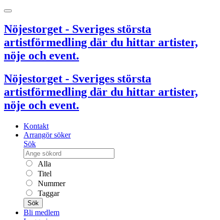
Nöjestorget - Sveriges största
artistförmedling där du hittar artister,
nöje och event.
Nöjestorget - Sveriges största
artistförmedling där du hittar artister,
nöje och event.
Kontakt
Arrangör söker
Sök
Alla
Titel
Nummer
Taggar
Sök
Bli medlem