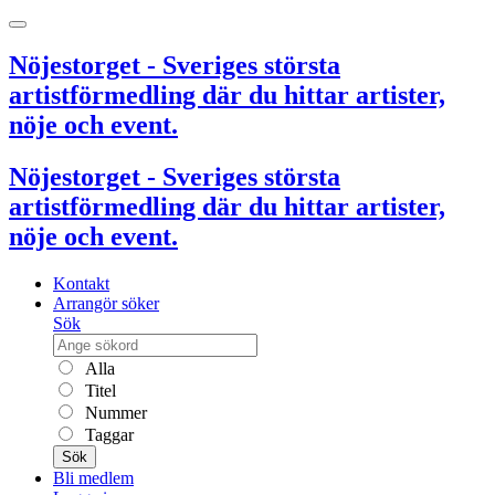
Nöjestorget - Sveriges största
artistförmedling där du hittar artister,
nöje och event.
Nöjestorget - Sveriges största
artistförmedling där du hittar artister,
nöje och event.
Kontakt
Arrangör söker
Sök
Alla
Titel
Nummer
Taggar
Sök
Bli medlem