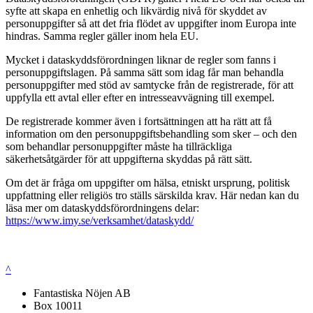
syfte att skapa en enhetlig och likvärdig nivå för skyddet av
personuppgifter så att det fria flödet av uppgifter inom Europa inte
hindras. Samma regler gäller inom hela EU.
Mycket i dataskyddsförordningen liknar de regler som fanns i
personuppgiftslagen. På samma sätt som idag får man behandla
personuppgifter med stöd av samtycke från de registrerade, för att
uppfylla ett avtal eller efter en intresseavvägning till exempel.
De registrerade kommer även i fortsättningen att ha rätt att få
information om den personuppgiftsbehandling som sker – och den
som behandlar personuppgifter måste ha tillräckliga
säkerhetsåtgärder för att uppgifterna skyddas på rätt sätt.
Om det är fråga om uppgifter om hälsa, etniskt ursprung, politisk
uppfattning eller religiös tro ställs särskilda krav. Här nedan kan du
läsa mer om dataskyddsförordningens delar:
https://www.imy.se/verksamhet/dataskydd/
^
Fantastiska Nöjen AB
Box 10011