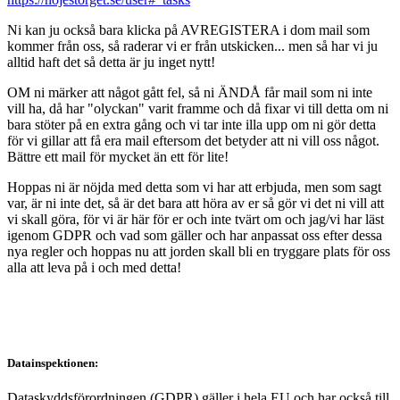
Ni kan ju också bara klicka på AVREGISTERA i dom mail som
kommer från oss, så raderar vi er från utskicken... men så har vi ju
alltid haft det så detta är ju inget nytt!
OM ni märker att något gått fel, så ni ÄNDÅ får mail som ni inte
vill ha, då har "olyckan" varit framme och då fixar vi till detta om ni
bara stöter på en extra gång och vi tar inte illa upp om ni gör detta
för vi gillar att få era mail eftersom det betyder att ni vill oss något.
Bättre ett mail för mycket än ett för lite!
Hoppas ni är nöjda med detta som vi har att erbjuda, men som sagt
var, är ni inte det, så är det bara att höra av er så gör vi det ni vill att
vi skall göra, för vi är här för er och inte tvärt om och jag/vi har läst
igenom GDPR och vad som gäller och har anpassat oss efter dessa
nya regler och hoppas nu att jorden skall bli en tryggare plats för oss
alla att leva på i och med detta!
Datainspektionen:
Dataskyddsförordningen (GDPR) gäller i hela EU och har också till