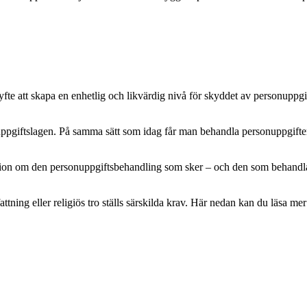
e att skapa en enhetlig och likvärdig nivå för skyddet av personuppgifte
pgiftslagen. På samma sätt som idag får man behandla personuppgifter m
mation om den personuppgiftsbehandling som sker – och den som behandlar 
attning eller religiös tro ställs särskilda krav. Här nedan kan du läsa 