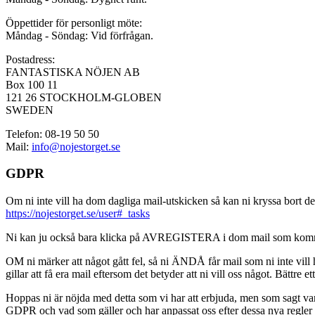
Öppettider för personligt möte:
Måndag - Söndag: Vid förfrågan.
Postadress:
FANTASTISKA NÖJEN AB
Box 100 11
121 26 STOCKHOLM-GLOBEN
SWEDEN
Telefon: 08-19 50 50
Mail:
info@nojestorget.se
GDPR
Om ni inte vill ha dom dagliga mail-utskicken så kan ni kryssa bort des
https://nojestorget.se/user#_tasks
Ni kan ju också bara klicka på AVREGISTERA i dom mail som kommer från 
OM ni märker att något gått fel, så ni ÄNDÅ får mail som ni inte vill ha
gillar att få era mail eftersom det betyder att ni vill oss något. Bättre et
Hoppas ni är nöjda med detta som vi har att erbjuda, men som sagt var, är 
GDPR och vad som gäller och har anpassat oss efter dessa nya regler och