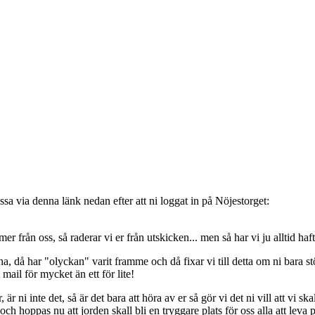
sa via denna länk nedan efter att ni loggat in på Nöjestorget:
oss, så raderar vi er från utskicken... men så har vi ju alltid haft de
, då har "olyckan" varit framme och då fixar vi till detta om ni bara stöt
t mail för mycket än ett för lite!
ni inte det, så är det bara att höra av er så gör vi det ni vill att vi ska
 hoppas nu att jorden skall bli en tryggare plats för oss alla att leva 