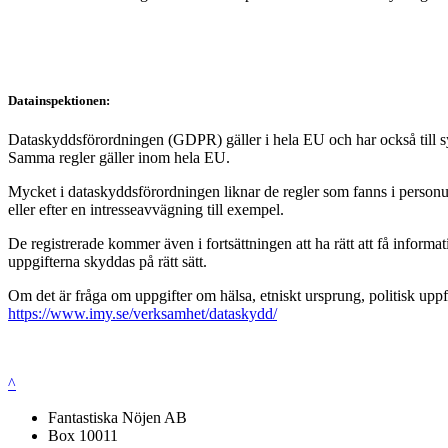
Datainspektionen:
Dataskyddsförordningen (GDPR) gäller i hela EU och har också till syft
Samma regler gäller inom hela EU.
Mycket i dataskyddsförordningen liknar de regler som fanns i personup
eller efter en intresseavvägning till exempel.
De registrerade kommer även i fortsättningen att ha rätt att få infor
uppgifterna skyddas på rätt sätt.
Om det är fråga om uppgifter om hälsa, etniskt ursprung, politisk uppf
https://www.imy.se/verksamhet/dataskydd/
^
Fantastiska Nöjen AB
Box 10011