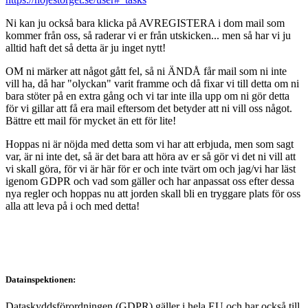
Ni kan ju också bara klicka på AVREGISTERA i dom mail som
kommer från oss, så raderar vi er från utskicken... men så har vi ju
alltid haft det så detta är ju inget nytt!
OM ni märker att något gått fel, så ni ÄNDÅ får mail som ni inte
vill ha, då har "olyckan" varit framme och då fixar vi till detta om ni
bara stöter på en extra gång och vi tar inte illa upp om ni gör detta
för vi gillar att få era mail eftersom det betyder att ni vill oss något.
Bättre ett mail för mycket än ett för lite!
Hoppas ni är nöjda med detta som vi har att erbjuda, men som sagt
var, är ni inte det, så är det bara att höra av er så gör vi det ni vill att
vi skall göra, för vi är här för er och inte tvärt om och jag/vi har läst
igenom GDPR och vad som gäller och har anpassat oss efter dessa
nya regler och hoppas nu att jorden skall bli en tryggare plats för oss
alla att leva på i och med detta!
Datainspektionen:
Dataskyddsförordningen (GDPR) gäller i hela EU och har också till