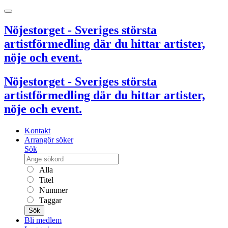
Nöjestorget - Sveriges största
artistförmedling där du hittar artister,
nöje och event.
Nöjestorget - Sveriges största
artistförmedling där du hittar artister,
nöje och event.
Kontakt
Arrangör söker
Sök
Alla
Titel
Nummer
Taggar
Sök
Bli medlem