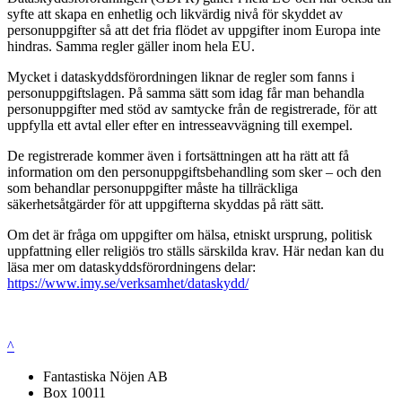
syfte att skapa en enhetlig och likvärdig nivå för skyddet av
personuppgifter så att det fria flödet av uppgifter inom Europa inte
hindras. Samma regler gäller inom hela EU.
Mycket i dataskyddsförordningen liknar de regler som fanns i
personuppgiftslagen. På samma sätt som idag får man behandla
personuppgifter med stöd av samtycke från de registrerade, för att
uppfylla ett avtal eller efter en intresseavvägning till exempel.
De registrerade kommer även i fortsättningen att ha rätt att få
information om den personuppgiftsbehandling som sker – och den
som behandlar personuppgifter måste ha tillräckliga
säkerhetsåtgärder för att uppgifterna skyddas på rätt sätt.
Om det är fråga om uppgifter om hälsa, etniskt ursprung, politisk
uppfattning eller religiös tro ställs särskilda krav. Här nedan kan du
läsa mer om dataskyddsförordningens delar:
https://www.imy.se/verksamhet/dataskydd/
^
Fantastiska Nöjen AB
Box 10011