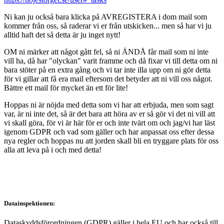
Ni kan ju också bara klicka på AVREGISTERA i dom mail som
kommer från oss, så raderar vi er från utskicken... men så har vi ju
alltid haft det så detta är ju inget nytt!
OM ni märker att något gått fel, så ni ÄNDÅ får mail som ni inte
vill ha, då har "olyckan" varit framme och då fixar vi till detta om ni
bara stöter på en extra gång och vi tar inte illa upp om ni gör detta
för vi gillar att få era mail eftersom det betyder att ni vill oss något.
Bättre ett mail för mycket än ett för lite!
Hoppas ni är nöjda med detta som vi har att erbjuda, men som sagt
var, är ni inte det, så är det bara att höra av er så gör vi det ni vill att
vi skall göra, för vi är här för er och inte tvärt om och jag/vi har läst
igenom GDPR och vad som gäller och har anpassat oss efter dessa
nya regler och hoppas nu att jorden skall bli en tryggare plats för oss
alla att leva på i och med detta!
Datainspektionen:
Dataskyddsförordningen (GDPR) gäller i hela EU och har också till