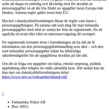
syfte att skapa en enhetlig och likvärdig nivå för skyddet av
personuppgifter så att det fria flödet av uppgifter inom Europa inte
hindras. Samma regler gäller inom hela EU.
Mycket i dataskyddsförordningen liknar de regler som fanns i
personuppgiftslagen. På samma sätt som idag får man behandla
personuppgifter med stöd av samtycke från de registrerade, för att
uppfylla ett avtal eller efter en intresseavvägning till exempel.
De registrerade kommer även i fortsättningen att ha rätt att få
information om den personuppgiftsbehandling som sker – och den
som behandlar personuppgifter måste ha tillräckliga
säkerhetsåtgärder för att uppgifterna skyddas på rätt sätt.
Om det är fråga om uppgifter om hälsa, etniskt ursprung, politisk
uppfattning eller religiös tro ställs särskilda krav. Här nedan kan du
läsa mer om dataskyddsförordningens delar:
https://www.imy.se/verksamhet/dataskydd/
^
Fantastiska Nöjen AB
Box 10011