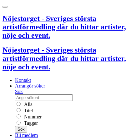
Nöjestorget - Sveriges största
artistförmedling där du hittar artister,
nöje och event.
Nöjestorget - Sveriges största
artistförmedling där du hittar artister,
nöje och event.
Kontakt
Arrangör söker
Sök
Alla
Titel
Nummer
Taggar
Sök
Bli medlem