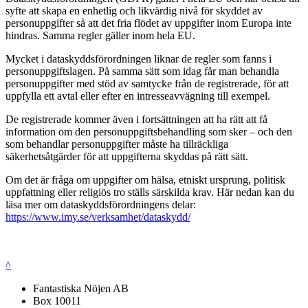
syfte att skapa en enhetlig och likvärdig nivå för skyddet av
personuppgifter så att det fria flödet av uppgifter inom Europa inte
hindras. Samma regler gäller inom hela EU.
Mycket i dataskyddsförordningen liknar de regler som fanns i
personuppgiftslagen. På samma sätt som idag får man behandla
personuppgifter med stöd av samtycke från de registrerade, för att
uppfylla ett avtal eller efter en intresseavvägning till exempel.
De registrerade kommer även i fortsättningen att ha rätt att få
information om den personuppgiftsbehandling som sker – och den
som behandlar personuppgifter måste ha tillräckliga
säkerhetsåtgärder för att uppgifterna skyddas på rätt sätt.
Om det är fråga om uppgifter om hälsa, etniskt ursprung, politisk
uppfattning eller religiös tro ställs särskilda krav. Här nedan kan du
läsa mer om dataskyddsförordningens delar:
https://www.imy.se/verksamhet/dataskydd/
^
Fantastiska Nöjen AB
Box 10011