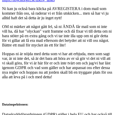
Ni kan ju också bara klicka på AVREGISTERA i dom mail som
kommer från oss, så raderar vi er från utskicken... men så har vi ju
alltid haft det så detta är ju inget nytt!
OM ni märker att något gått fel, så ni ÄNDÅ får mail som ni inte
vill ha, då har "olyckan" varit framme och då fixar vi till detta om ni
bara stöter på en extra gång och vi tar inte illa upp om ni gör detta
för vi gillar att få era mail eftersom det betyder att ni vill oss något.
Bättre ett mail för mycket än ett för lite!
Hoppas ni är nöjda med detta som vi har att erbjuda, men som sagt
var, är ni inte det, så är det bara att höra av er så gör vi det ni vill att
vi skall göra, för vi är här för er och inte tvärt om och jag/vi har läst
igenom GDPR och vad som gäller och har anpassat oss efter dessa
nya regler och hoppas nu att jorden skall bli en tryggare plats för oss
alla att leva på i och med detta!
Datainspektionen:
Dataskyddsförordningen (GDPR) gäller i hela EU och har också till