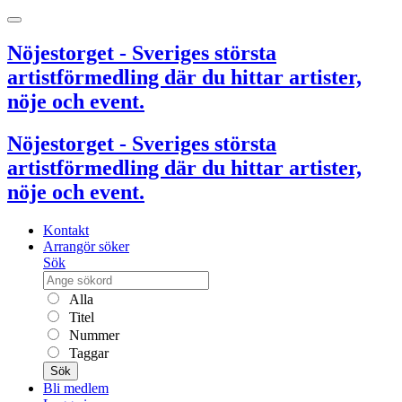
Nöjestorget - Sveriges största
artistförmedling där du hittar artister,
nöje och event.
Nöjestorget - Sveriges största
artistförmedling där du hittar artister,
nöje och event.
Kontakt
Arrangör söker
Sök
Alla
Titel
Nummer
Taggar
Sök
Bli medlem