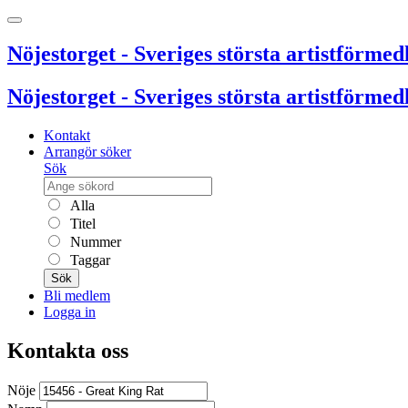
Nöjestorget - Sveriges största artistförmedl
Nöjestorget - Sveriges största artistförmedl
Kontakt
Arrangör söker
Sök
Alla
Titel
Nummer
Taggar
Sök
Bli medlem
Logga in
Kontakta oss
Nöje