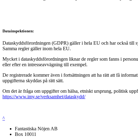
Datainspektionen:
Dataskyddsförordningen (GDPR) gäller i hela EU och har också till syft
Samma regler gäller inom hela EU.
Mycket i dataskyddsförordningen liknar de regler som fanns i personup
eller efter en intresseavvägning till exempel.
De registrerade kommer även i fortsättningen att ha rätt att få infor
uppgifterna skyddas på rätt sätt.
Om det är fråga om uppgifter om hälsa, etniskt ursprung, politisk uppf
https://www.imy.se/verksamhet/dataskydd/
^
Fantastiska Nöjen AB
Box 10011