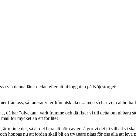
sa via denna länk nedan efter att ni loggat in på Nöjestorget:
oss, så raderar vi er från utskicken... men så har vi ju alltid haft de
, då har "olyckan" varit framme och då fixar vi till detta om ni bara stöt
t mail för mycket än ett för lite!
ni inte det, så är det bara att höra av er så gör vi det ni vill att vi ska
 hoppas nu att jorden skall bli en tryggare plats för oss alla att leva 