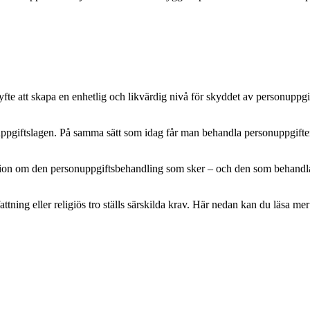
e att skapa en enhetlig och likvärdig nivå för skyddet av personuppgifte
pgiftslagen. På samma sätt som idag får man behandla personuppgifter m
mation om den personuppgiftsbehandling som sker – och den som behandlar 
attning eller religiös tro ställs särskilda krav. Här nedan kan du läsa 