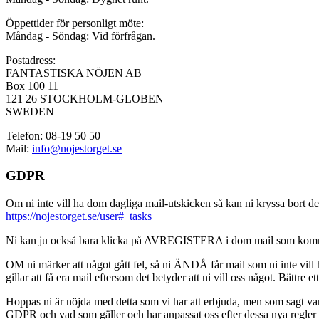
Öppettider för personligt möte:
Måndag - Söndag: Vid förfrågan.
Postadress:
FANTASTISKA NÖJEN AB
Box 100 11
121 26 STOCKHOLM-GLOBEN
SWEDEN
Telefon: 08-19 50 50
Mail:
info@nojestorget.se
GDPR
Om ni inte vill ha dom dagliga mail-utskicken så kan ni kryssa bort des
https://nojestorget.se/user#_tasks
Ni kan ju också bara klicka på AVREGISTERA i dom mail som kommer från 
OM ni märker att något gått fel, så ni ÄNDÅ får mail som ni inte vill ha
gillar att få era mail eftersom det betyder att ni vill oss något. Bättre et
Hoppas ni är nöjda med detta som vi har att erbjuda, men som sagt var, är 
GDPR och vad som gäller och har anpassat oss efter dessa nya regler och