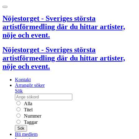
Nöjestorget - Sveriges största
artistförmedling där du hittar artister,
nöje och event.
Nöjestorget - Sveriges största
artistförmedling där du hittar artister,
nöje och event.
Kontakt
Arrangör söker
Sök
Alla
Titel
Nummer
Taggar
Sök
Bli medlem