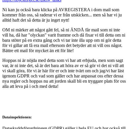
Ni kan ju också bara klicka på AVREGISTERA i dom mail som
kommer från oss, så raderar vi er från utskicken... men så har vi ju
alltid haft det så detta är ju inget nytt!
OM ni märker att något gått fel, så ni ÄNDÅ får mail som ni inte
vill ha, då har "olyckan" varit framme och då fixar vi till detta om ni
bara stöter på en extra gång och vi tar inte illa upp om ni gör detta
för vi gillar att få era mail eftersom det betyder att ni vill oss något.
Bättre ett mail för mycket än ett för lite!
Hoppas ni är nöjda med detta som vi har att erbjuda, men som sagt
var, är ni inte det, så är det bara att höra av er så gör vi det ni vill att
vi skall göra, för vi är här för er och inte tvärt om och jag/vi har läst
igenom GDPR och vad som gäller och har anpassat oss efter dessa
nya regler och hoppas nu att jorden skall bli en tryggare plats för oss
alla att leva på i och med detta!
Datainspektionen:
Dataskyddsförordningen (GDPR) gäller i hela EU och har också till