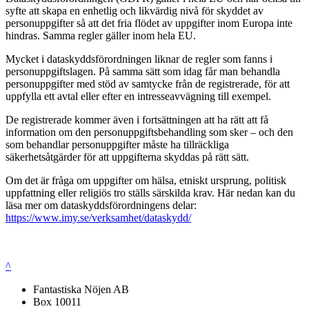
syfte att skapa en enhetlig och likvärdig nivå för skyddet av
personuppgifter så att det fria flödet av uppgifter inom Europa inte
hindras. Samma regler gäller inom hela EU.
Mycket i dataskyddsförordningen liknar de regler som fanns i
personuppgiftslagen. På samma sätt som idag får man behandla
personuppgifter med stöd av samtycke från de registrerade, för att
uppfylla ett avtal eller efter en intresseavvägning till exempel.
De registrerade kommer även i fortsättningen att ha rätt att få
information om den personuppgiftsbehandling som sker – och den
som behandlar personuppgifter måste ha tillräckliga
säkerhetsåtgärder för att uppgifterna skyddas på rätt sätt.
Om det är fråga om uppgifter om hälsa, etniskt ursprung, politisk
uppfattning eller religiös tro ställs särskilda krav. Här nedan kan du
läsa mer om dataskyddsförordningens delar:
https://www.imy.se/verksamhet/dataskydd/
^
Fantastiska Nöjen AB
Box 10011