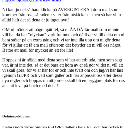
Ni kan ju också bara klicka på AVREGISTERA i dom mail som
kommer från oss, så raderar vi er från utskicken... men så har vi ju
alltid haft det så detta är ju inget nytt!
OM ni märker att något gått fel, så ni ÄNDÅ får mail som ni inte
vill ha, då har "olyckan" varit framme och då fixar vi till detta om ni
bara stöter på en extra gång och vi tar inte illa upp om ni gör detta
för vi gillar att få era mail eftersom det betyder att ni vill oss något.
Bättre ett mail för mycket än ett för lite!
Hoppas ni är nöjda med detta som vi har att erbjuda, men som sagt
var, är ni inte det, så är det bara att höra av er så gör vi det ni vill att
vi skall göra, för vi är här för er och inte tvärt om och jag/vi har läst
igenom GDPR och vad som gäller och har anpassat oss efter dessa
nya regler och hoppas nu att jorden skall bli en tryggare plats för oss
alla att leva på i och med detta!
Datainspektionen:
Dataskyddsförordningen (GDPR) gäller i hela EU och har också till