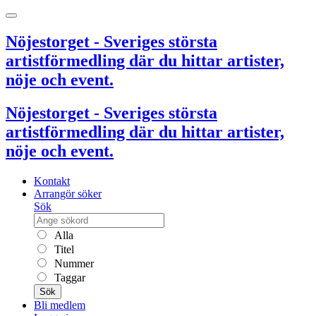
Nöjestorget - Sveriges största
artistförmedling där du hittar artister,
nöje och event.
Nöjestorget - Sveriges största
artistförmedling där du hittar artister,
nöje och event.
Kontakt
Arrangör söker
Sök
Alla
Titel
Nummer
Taggar
Sök
Bli medlem