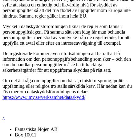
syfte att skapa en enhetlig och likvärdig nivå för skyddet av
personuppgifter så att det fria flödet av uppgifter inom Europa inte
hindras. Samma regler gäller inom hela EU.
Mycket i dataskyddsförordningen liknar de regler som fanns i
personuppgiftslagen. På samma sätt som idag får man behandla
personuppgifter med stöd av samtycke från de registrerade, för att
uppfylla ett avtal eller efter en intresseavvägning till exempel.
De registrerade kommer även i fortsättningen att ha rätt att få
information om den personuppgiftsbehandling som sker – och den
som behandlar personuppgifter måste ha tillräckliga
säkerhetsåtgärder för att uppgifterna skyddas på rätt sätt.
Om det är fråga om uppgifter om hälsa, etniskt ursprung, politisk
uppfattning eller religiös tro ställs särskilda krav. Här nedan kan du
läsa mer om dataskyddsförordningens delar:
https://www.imy.se/verksamhet/dataskydd/
^
Fantastiska Nöjen AB
Box 10011