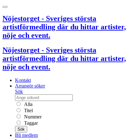
Nöjestorget - Sveriges största
artistförmedling där du hittar artister,
nöje och event.
Nöjestorget - Sveriges största
artistförmedling där du hittar artister,
nöje och event.
Kontakt
Arrangör söker
Sök
Alla
Titel
Nummer
Taggar
Sök
Bli medlem