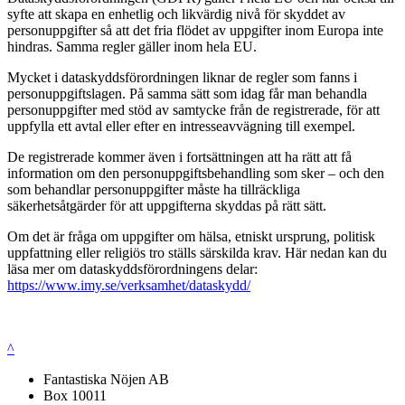
syfte att skapa en enhetlig och likvärdig nivå för skyddet av
personuppgifter så att det fria flödet av uppgifter inom Europa inte
hindras. Samma regler gäller inom hela EU.
Mycket i dataskyddsförordningen liknar de regler som fanns i
personuppgiftslagen. På samma sätt som idag får man behandla
personuppgifter med stöd av samtycke från de registrerade, för att
uppfylla ett avtal eller efter en intresseavvägning till exempel.
De registrerade kommer även i fortsättningen att ha rätt att få
information om den personuppgiftsbehandling som sker – och den
som behandlar personuppgifter måste ha tillräckliga
säkerhetsåtgärder för att uppgifterna skyddas på rätt sätt.
Om det är fråga om uppgifter om hälsa, etniskt ursprung, politisk
uppfattning eller religiös tro ställs särskilda krav. Här nedan kan du
läsa mer om dataskyddsförordningens delar:
https://www.imy.se/verksamhet/dataskydd/
^
Fantastiska Nöjen AB
Box 10011