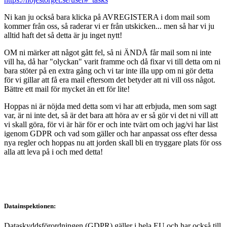
Ni kan ju också bara klicka på AVREGISTERA i dom mail som
kommer från oss, så raderar vi er från utskicken... men så har vi ju
alltid haft det så detta är ju inget nytt!
OM ni märker att något gått fel, så ni ÄNDÅ får mail som ni inte
vill ha, då har "olyckan" varit framme och då fixar vi till detta om ni
bara stöter på en extra gång och vi tar inte illa upp om ni gör detta
för vi gillar att få era mail eftersom det betyder att ni vill oss något.
Bättre ett mail för mycket än ett för lite!
Hoppas ni är nöjda med detta som vi har att erbjuda, men som sagt
var, är ni inte det, så är det bara att höra av er så gör vi det ni vill att
vi skall göra, för vi är här för er och inte tvärt om och jag/vi har läst
igenom GDPR och vad som gäller och har anpassat oss efter dessa
nya regler och hoppas nu att jorden skall bli en tryggare plats för oss
alla att leva på i och med detta!
Datainspektionen:
Dataskyddsförordningen (GDPR) gäller i hela EU och har också till