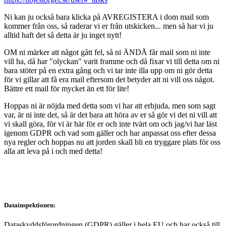
Ni kan ju också bara klicka på AVREGISTERA i dom mail som
kommer från oss, så raderar vi er från utskicken... men så har vi ju
alltid haft det så detta är ju inget nytt!
OM ni märker att något gått fel, så ni ÄNDÅ får mail som ni inte
vill ha, då har "olyckan" varit framme och då fixar vi till detta om ni
bara stöter på en extra gång och vi tar inte illa upp om ni gör detta
för vi gillar att få era mail eftersom det betyder att ni vill oss något.
Bättre ett mail för mycket än ett för lite!
Hoppas ni är nöjda med detta som vi har att erbjuda, men som sagt
var, är ni inte det, så är det bara att höra av er så gör vi det ni vill att
vi skall göra, för vi är här för er och inte tvärt om och jag/vi har läst
igenom GDPR och vad som gäller och har anpassat oss efter dessa
nya regler och hoppas nu att jorden skall bli en tryggare plats för oss
alla att leva på i och med detta!
Datainspektionen:
Dataskyddsförordningen (GDPR) gäller i hela EU och har också till