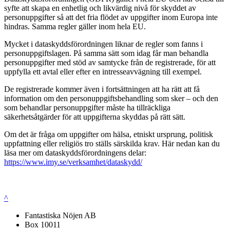
syfte att skapa en enhetlig och likvärdig nivå för skyddet av
personuppgifter så att det fria flödet av uppgifter inom Europa inte
hindras. Samma regler gäller inom hela EU.
Mycket i dataskyddsförordningen liknar de regler som fanns i
personuppgiftslagen. På samma sätt som idag får man behandla
personuppgifter med stöd av samtycke från de registrerade, för att
uppfylla ett avtal eller efter en intresseavvägning till exempel.
De registrerade kommer även i fortsättningen att ha rätt att få
information om den personuppgiftsbehandling som sker – och den
som behandlar personuppgifter måste ha tillräckliga
säkerhetsåtgärder för att uppgifterna skyddas på rätt sätt.
Om det är fråga om uppgifter om hälsa, etniskt ursprung, politisk
uppfattning eller religiös tro ställs särskilda krav. Här nedan kan du
läsa mer om dataskyddsförordningens delar:
https://www.imy.se/verksamhet/dataskydd/
^
Fantastiska Nöjen AB
Box 10011