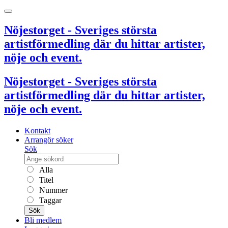
Nöjestorget - Sveriges största
artistförmedling där du hittar artister,
nöje och event.
Nöjestorget - Sveriges största
artistförmedling där du hittar artister,
nöje och event.
Kontakt
Arrangör söker
Sök
Alla
Titel
Nummer
Taggar
Sök
Bli medlem