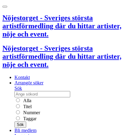
Nöjestorget - Sveriges största
artistförmedling där du hittar artister,
nöje och event.
Nöjestorget - Sveriges största
artistförmedling där du hittar artister,
nöje och event.
Kontakt
Arrangör söker
Sök
Alla
Titel
Nummer
Taggar
Sök
Bli medlem