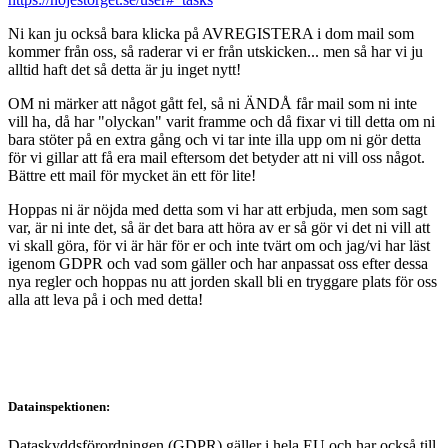
Ni kan ju också bara klicka på AVREGISTERA i dom mail som
kommer från oss, så raderar vi er från utskicken... men så har vi ju
alltid haft det så detta är ju inget nytt!
OM ni märker att något gått fel, så ni ÄNDÅ får mail som ni inte
vill ha, då har "olyckan" varit framme och då fixar vi till detta om ni
bara stöter på en extra gång och vi tar inte illa upp om ni gör detta
för vi gillar att få era mail eftersom det betyder att ni vill oss något.
Bättre ett mail för mycket än ett för lite!
Hoppas ni är nöjda med detta som vi har att erbjuda, men som sagt
var, är ni inte det, så är det bara att höra av er så gör vi det ni vill att
vi skall göra, för vi är här för er och inte tvärt om och jag/vi har läst
igenom GDPR och vad som gäller och har anpassat oss efter dessa
nya regler och hoppas nu att jorden skall bli en tryggare plats för oss
alla att leva på i och med detta!
Datainspektionen:
Dataskyddsförordningen (GDPR) gäller i hela EU och har också till