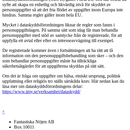
syfte att skapa en enhetlig och likvärdig nivå för skyddet av
personuppgifter så att det fria flödet av uppgifter inom Europa inte
hindras. Samma regler gäller inom hela EU.
Mycket i dataskyddsförordningen liknar de regler som fanns i
personuppgiftslagen. På samma sätt som idag får man behandla
personuppgifter med stöd av samtycke från de registrerade, för att
uppfylla ett avtal eller efter en intresseavvägning till exempel.
De registrerade kommer även i fortsättningen att ha rätt att få
information om den personuppgiftsbehandling som sker – och den
som behandlar personuppgifter måste ha tillräckliga
säkerhetsåtgärder för att uppgifterna skyddas på rätt sätt.
Om det är fråga om uppgifter om hälsa, etniskt ursprung, politisk
uppfattning eller religiös tro ställs särskilda krav. Här nedan kan du
läsa mer om dataskyddsförordningens delar:
https://www.imy.se/verksamhet/dataskydd/
^
Fantastiska Nöjen AB
Box 10011