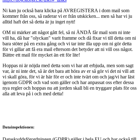
Ni kan ju också bara klicka på AVREGISTERA i dom mail som
kommer från oss, så raderar vi er från utskicken... men så har vi ju
alltid haft det så detta är ju inget nytt!
OM ni märker att något gått fel, så ni ÄNDÅ får mail som ni inte
vill ha, då har "olyckan" varit framme och då fixar vi till detta om ni
bara stöter på en extra gång och vi tar inte illa upp om ni gör detta
för vi gillar att få era mail eftersom det betyder att ni vill oss något.
Bättre ett mail för mycket än ett för lite!
Hoppas ni är nöjda med detta som vi har att erbjuda, men som sagt
var, är ni inte det, så är det bara att höra av er så gör vi det ni vill att
vi skall göra, för vi är här för er och inte tvärt om och jag/vi har läst
igenom GDPR och vad som gäller och har anpassat oss efter dessa
nya regler och hoppas nu att jorden skall bli en tryggare plats för oss
alla att leva på i och med detta!
Datainspektionen:
Dataskyddsförordningen (GDPR) gäller i hela EU och har också till