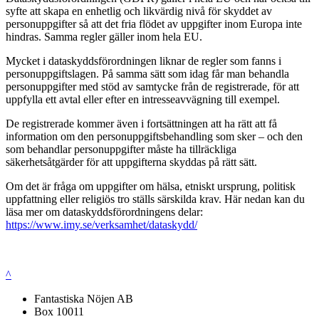
syfte att skapa en enhetlig och likvärdig nivå för skyddet av
personuppgifter så att det fria flödet av uppgifter inom Europa inte
hindras. Samma regler gäller inom hela EU.
Mycket i dataskyddsförordningen liknar de regler som fanns i
personuppgiftslagen. På samma sätt som idag får man behandla
personuppgifter med stöd av samtycke från de registrerade, för att
uppfylla ett avtal eller efter en intresseavvägning till exempel.
De registrerade kommer även i fortsättningen att ha rätt att få
information om den personuppgiftsbehandling som sker – och den
som behandlar personuppgifter måste ha tillräckliga
säkerhetsåtgärder för att uppgifterna skyddas på rätt sätt.
Om det är fråga om uppgifter om hälsa, etniskt ursprung, politisk
uppfattning eller religiös tro ställs särskilda krav. Här nedan kan du
läsa mer om dataskyddsförordningens delar:
https://www.imy.se/verksamhet/dataskydd/
^
Fantastiska Nöjen AB
Box 10011