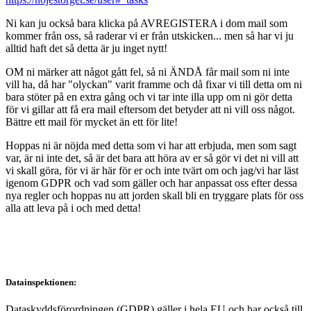
Ni kan ju också bara klicka på AVREGISTERA i dom mail som
kommer från oss, så raderar vi er från utskicken... men så har vi ju
alltid haft det så detta är ju inget nytt!
OM ni märker att något gått fel, så ni ÄNDÅ får mail som ni inte
vill ha, då har "olyckan" varit framme och då fixar vi till detta om ni
bara stöter på en extra gång och vi tar inte illa upp om ni gör detta
för vi gillar att få era mail eftersom det betyder att ni vill oss något.
Bättre ett mail för mycket än ett för lite!
Hoppas ni är nöjda med detta som vi har att erbjuda, men som sagt
var, är ni inte det, så är det bara att höra av er så gör vi det ni vill att
vi skall göra, för vi är här för er och inte tvärt om och jag/vi har läst
igenom GDPR och vad som gäller och har anpassat oss efter dessa
nya regler och hoppas nu att jorden skall bli en tryggare plats för oss
alla att leva på i och med detta!
Datainspektionen:
Dataskyddsförordningen (GDPR) gäller i hela EU och har också till