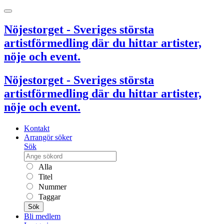
Nöjestorget - Sveriges största
artistförmedling där du hittar artister,
nöje och event.
Nöjestorget - Sveriges största
artistförmedling där du hittar artister,
nöje och event.
Kontakt
Arrangör söker
Sök
Alla
Titel
Nummer
Taggar
Sök
Bli medlem