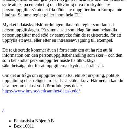
syfte att skapa en enhetlig och likvärdig nivå för skyddet av
personuppgifter så att det fria flödet av uppgifter inom Europa inte
hindras. Samma regler gäller inom hela EU.
Mycket i dataskyddsförordningen liknar de regler som fanns i
personuppgiftslagen. På samma sätt som idag får man behandla
personuppgifter med stöd av samtycke från de registrerade, för att
uppfylla ett avtal eller efter en intresseavvägning till exempel.
De registrerade kommer även i fortsättningen att ha rätt att få
information om den personuppgiftsbehandling som sker – och den
som behandlar personuppgifter måste ha tillräckliga
säkerhetsåtgärder för att uppgifterna skyddas på rätt sätt.
Om det är fråga om uppgifter om hälsa, etniskt ursprung, politisk
uppfattning eller religiös tro ställs särskilda krav. Här nedan kan du
läsa mer om dataskyddsförordningens delar:
https://www.imy.se/verksamhet/dataskydd/
^
Fantastiska Nöjen AB
Box 10011