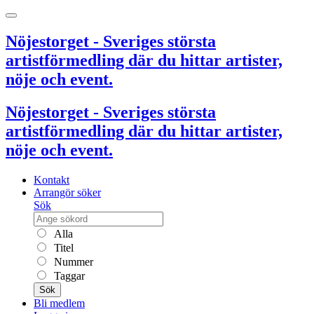
Nöjestorget - Sveriges största
artistförmedling där du hittar artister,
nöje och event.
Nöjestorget - Sveriges största
artistförmedling där du hittar artister,
nöje och event.
Kontakt
Arrangör söker
Sök
Alla
Titel
Nummer
Taggar
Sök
Bli medlem