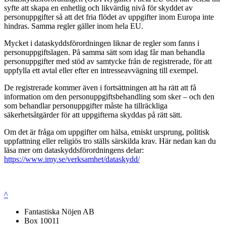
syfte att skapa en enhetlig och likvärdig nivå för skyddet av
personuppgifter så att det fria flödet av uppgifter inom Europa inte
hindras. Samma regler gäller inom hela EU.
Mycket i dataskyddsförordningen liknar de regler som fanns i
personuppgiftslagen. På samma sätt som idag får man behandla
personuppgifter med stöd av samtycke från de registrerade, för att
uppfylla ett avtal eller efter en intresseavvägning till exempel.
De registrerade kommer även i fortsättningen att ha rätt att få
information om den personuppgiftsbehandling som sker – och den
som behandlar personuppgifter måste ha tillräckliga
säkerhetsåtgärder för att uppgifterna skyddas på rätt sätt.
Om det är fråga om uppgifter om hälsa, etniskt ursprung, politisk
uppfattning eller religiös tro ställs särskilda krav. Här nedan kan du
läsa mer om dataskyddsförordningens delar:
https://www.imy.se/verksamhet/dataskydd/
^
Fantastiska Nöjen AB
Box 10011