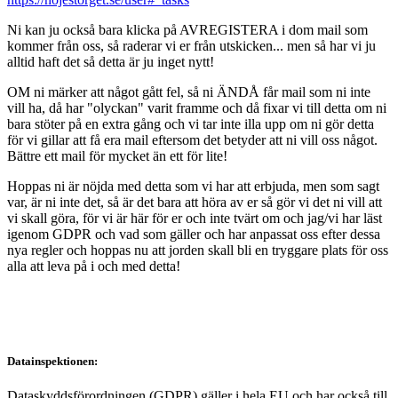
Ni kan ju också bara klicka på AVREGISTERA i dom mail som
kommer från oss, så raderar vi er från utskicken... men så har vi ju
alltid haft det så detta är ju inget nytt!
OM ni märker att något gått fel, så ni ÄNDÅ får mail som ni inte
vill ha, då har "olyckan" varit framme och då fixar vi till detta om ni
bara stöter på en extra gång och vi tar inte illa upp om ni gör detta
för vi gillar att få era mail eftersom det betyder att ni vill oss något.
Bättre ett mail för mycket än ett för lite!
Hoppas ni är nöjda med detta som vi har att erbjuda, men som sagt
var, är ni inte det, så är det bara att höra av er så gör vi det ni vill att
vi skall göra, för vi är här för er och inte tvärt om och jag/vi har läst
igenom GDPR och vad som gäller och har anpassat oss efter dessa
nya regler och hoppas nu att jorden skall bli en tryggare plats för oss
alla att leva på i och med detta!
Datainspektionen:
Dataskyddsförordningen (GDPR) gäller i hela EU och har också till