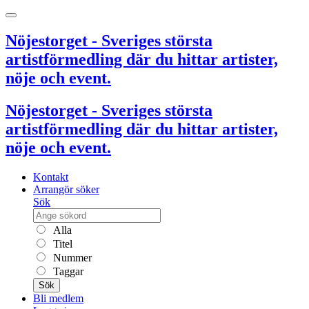
Nöjestorget - Sveriges största
artistförmedling där du hittar artister,
nöje och event.
Nöjestorget - Sveriges största
artistförmedling där du hittar artister,
nöje och event.
Kontakt
Arrangör söker
Sök
Alla
Titel
Nummer
Taggar
Sök
Bli medlem