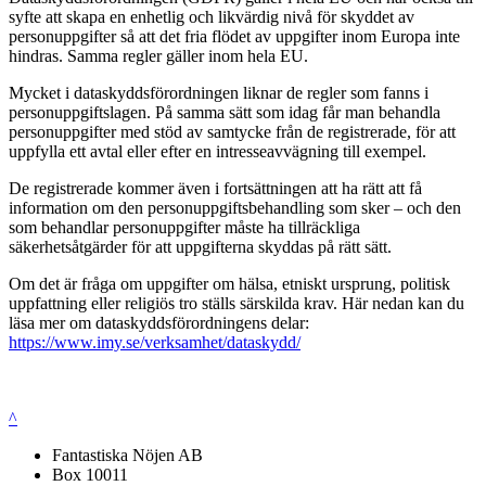
syfte att skapa en enhetlig och likvärdig nivå för skyddet av
personuppgifter så att det fria flödet av uppgifter inom Europa inte
hindras. Samma regler gäller inom hela EU.
Mycket i dataskyddsförordningen liknar de regler som fanns i
personuppgiftslagen. På samma sätt som idag får man behandla
personuppgifter med stöd av samtycke från de registrerade, för att
uppfylla ett avtal eller efter en intresseavvägning till exempel.
De registrerade kommer även i fortsättningen att ha rätt att få
information om den personuppgiftsbehandling som sker – och den
som behandlar personuppgifter måste ha tillräckliga
säkerhetsåtgärder för att uppgifterna skyddas på rätt sätt.
Om det är fråga om uppgifter om hälsa, etniskt ursprung, politisk
uppfattning eller religiös tro ställs särskilda krav. Här nedan kan du
läsa mer om dataskyddsförordningens delar:
https://www.imy.se/verksamhet/dataskydd/
^
Fantastiska Nöjen AB
Box 10011