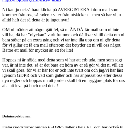
Ni kan ju också bara klicka på AVREGISTERA i dom mail som
kommer från oss, så raderar vi er från utskicken... men så har vi ju
alltid haft det så detta är ju inget nytt!
OM ni märker att något gått fel, så ni ÄNDÅ får mail som ni inte
vill ha, då har "olyckan" varit framme och då fixar vi till detta om ni
bara stöter på en extra gång och vi tar inte illa upp om ni gör detta
för vi gillar att få era mail eftersom det betyder att ni vill oss något.
Bättre ett mail för mycket än ett för lite!
Hoppas ni är nöjda med detta som vi har att erbjuda, men som sagt
var, är ni inte det, så är det bara att höra av er så gör vi det ni vill att
vi skall göra, för vi är här för er och inte tvärt om och jag/vi har läst
igenom GDPR och vad som gäller och har anpassat oss efter dessa
nya regler och hoppas nu att jorden skall bli en tryggare plats för oss
alla att leva på i och med detta!
Datainspektionen:
Dataskyddsförordningen (GDPR) gäller i hela EU och har också till