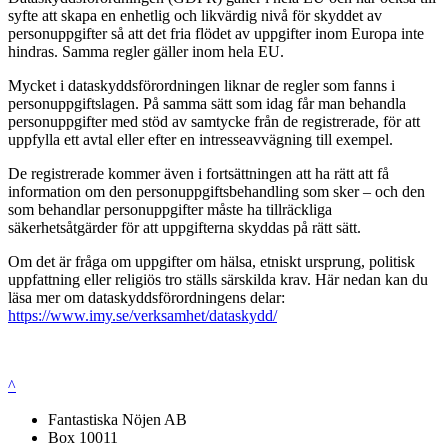
syfte att skapa en enhetlig och likvärdig nivå för skyddet av
personuppgifter så att det fria flödet av uppgifter inom Europa inte
hindras. Samma regler gäller inom hela EU.
Mycket i dataskyddsförordningen liknar de regler som fanns i
personuppgiftslagen. På samma sätt som idag får man behandla
personuppgifter med stöd av samtycke från de registrerade, för att
uppfylla ett avtal eller efter en intresseavvägning till exempel.
De registrerade kommer även i fortsättningen att ha rätt att få
information om den personuppgiftsbehandling som sker – och den
som behandlar personuppgifter måste ha tillräckliga
säkerhetsåtgärder för att uppgifterna skyddas på rätt sätt.
Om det är fråga om uppgifter om hälsa, etniskt ursprung, politisk
uppfattning eller religiös tro ställs särskilda krav. Här nedan kan du
läsa mer om dataskyddsförordningens delar:
https://www.imy.se/verksamhet/dataskydd/
^
Fantastiska Nöjen AB
Box 10011