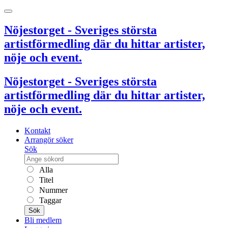
Nöjestorget - Sveriges största
artistförmedling där du hittar artister,
nöje och event.
Nöjestorget - Sveriges största
artistförmedling där du hittar artister,
nöje och event.
Kontakt
Arrangör söker
Sök
Alla
Titel
Nummer
Taggar
Sök
Bli medlem