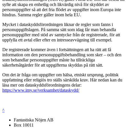
syfte att skapa en enhetlig och likvärdig nivå för skyddet av
personuppgifter så att det fria flödet av uppgifter inom Europa inte
hindras. Samma regler gäller inom hela EU.
Mycket i dataskyddsförordningen liknar de regler som fanns i
personuppgiftslagen. På samma sätt som idag får man behandla
personuppgifter med stöd av samtycke från de registrerade, för att
uppfylla ett avtal eller efter en intresseavvägning till exempel.
De registrerade kommer även i fortsättningen att ha rätt att få
information om den personuppgiftsbehandling som sker – och den
som behandlar personuppgifter måste ha tillräckliga
säkerhetsåtgärder för att uppgifterna skyddas på rätt sätt.
Om det är fråga om uppgifter om hälsa, etniskt ursprung, politisk
uppfattning eller religiös tro ställs särskilda krav. Här nedan kan du
läsa mer om dataskyddsförordningens delar:
https://www.imy.se/verksamhet/dataskydd/
^
Fantastiska Nöjen AB
Box 10011