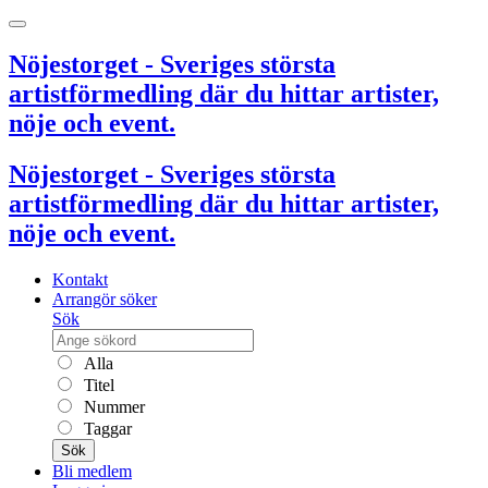
Nöjestorget - Sveriges största
artistförmedling där du hittar artister,
nöje och event.
Nöjestorget - Sveriges största
artistförmedling där du hittar artister,
nöje och event.
Kontakt
Arrangör söker
Sök
Alla
Titel
Nummer
Taggar
Sök
Bli medlem