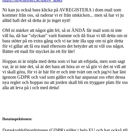
Ni kan ju också bara klicka på AVREGISTERA i dom mail som
kommer från oss, så raderar vi er från utskicken... men så har vi ju
alltid haft det så detta är ju inget nytt!
OM ni märker att något gått fel, så ni ÄNDÅ får mail som ni inte
vill ha, då har "olyckan" varit framme och då fixar vi till detta om ni
bara stöter på en extra gång och vi tar inte illa upp om ni gör detta
för vi gillar att få era mail eftersom det betyder att ni vill oss något.
Bättre ett mail för mycket än ett för lite!
Hoppas ni är nöjda med detta som vi har att erbjuda, men som sagt
var, är ni inte det, så är det bara att höra av er så gör vi det ni vill att
vi skall göra, för vi är här för er och inte tvärt om och jag/vi har läst
igenom GDPR och vad som gäller och har anpassat oss efter dessa
nya regler och hoppas nu att jorden skall bli en tryggare plats för oss
alla att leva på i och med detta!
Datainspektionen:
Dataskyddsförordningen (GDPR) gäller i hela EU och har också till