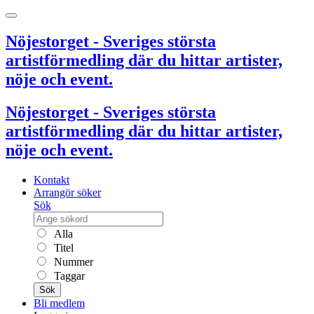
Nöjestorget - Sveriges största
artistförmedling där du hittar artister,
nöje och event.
Nöjestorget - Sveriges största
artistförmedling där du hittar artister,
nöje och event.
Kontakt
Arrangör söker
Sök
Alla
Titel
Nummer
Taggar
Sök
Bli medlem