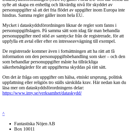
syfte att skapa en enhetlig och likvärdig nivå för skyddet av
personuppgifter så att det fria flödet av uppgifter inom Europa inte
hindras. Samma regler gäller inom hela EU.
Mycket i dataskyddsförordningen liknar de regler som fanns i
personuppgiftslagen. På samma sätt som idag får man behandla
personuppgifter med stöd av samtycke från de registrerade, för att
uppfylla ett avtal eller efter en intresseavvägning till exempel.
De registrerade kommer även i fortsättningen att ha rätt att få
information om den personuppgiftsbehandling som sker – och den
som behandlar personuppgifter måste ha tillräckliga
säkerhetsåtgärder för att uppgifterna skyddas på rätt sätt.
Om det är fråga om uppgifter om hälsa, etniskt ursprung, politisk
uppfattning eller religiös tro ställs särskilda krav. Här nedan kan du
läsa mer om dataskyddsförordningens delar:
https://www.imy.se/verksamhet/dataskydd/
^
Fantastiska Nöjen AB
Box 10011