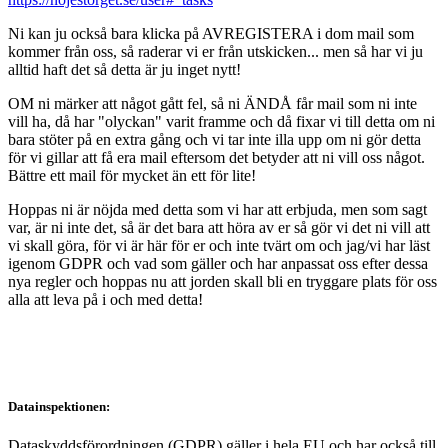
Ni kan ju också bara klicka på AVREGISTERA i dom mail som
kommer från oss, så raderar vi er från utskicken... men så har vi ju
alltid haft det så detta är ju inget nytt!
OM ni märker att något gått fel, så ni ÄNDÅ får mail som ni inte
vill ha, då har "olyckan" varit framme och då fixar vi till detta om ni
bara stöter på en extra gång och vi tar inte illa upp om ni gör detta
för vi gillar att få era mail eftersom det betyder att ni vill oss något.
Bättre ett mail för mycket än ett för lite!
Hoppas ni är nöjda med detta som vi har att erbjuda, men som sagt
var, är ni inte det, så är det bara att höra av er så gör vi det ni vill att
vi skall göra, för vi är här för er och inte tvärt om och jag/vi har läst
igenom GDPR och vad som gäller och har anpassat oss efter dessa
nya regler och hoppas nu att jorden skall bli en tryggare plats för oss
alla att leva på i och med detta!
Datainspektionen:
Dataskyddsförordningen (GDPR) gäller i hela EU och har också till