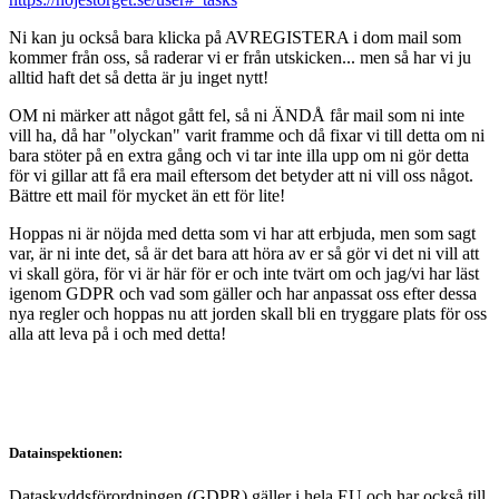
Ni kan ju också bara klicka på AVREGISTERA i dom mail som
kommer från oss, så raderar vi er från utskicken... men så har vi ju
alltid haft det så detta är ju inget nytt!
OM ni märker att något gått fel, så ni ÄNDÅ får mail som ni inte
vill ha, då har "olyckan" varit framme och då fixar vi till detta om ni
bara stöter på en extra gång och vi tar inte illa upp om ni gör detta
för vi gillar att få era mail eftersom det betyder att ni vill oss något.
Bättre ett mail för mycket än ett för lite!
Hoppas ni är nöjda med detta som vi har att erbjuda, men som sagt
var, är ni inte det, så är det bara att höra av er så gör vi det ni vill att
vi skall göra, för vi är här för er och inte tvärt om och jag/vi har läst
igenom GDPR och vad som gäller och har anpassat oss efter dessa
nya regler och hoppas nu att jorden skall bli en tryggare plats för oss
alla att leva på i och med detta!
Datainspektionen:
Dataskyddsförordningen (GDPR) gäller i hela EU och har också till