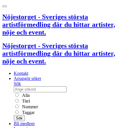
Nöjestorget - Sveriges största
artistförmedling där du hittar artister,
nöje och event.
Nöjestorget - Sveriges största
artistförmedling där du hittar artister,
nöje och event.
Kontakt
Arrangör söker
Sök
Alla
Titel
Nummer
Taggar
Sök
Bli medlem