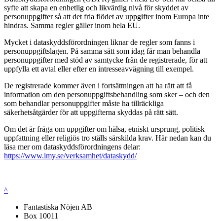
syfte att skapa en enhetlig och likvärdig nivå för skyddet av
personuppgifter så att det fria flödet av uppgifter inom Europa inte
hindras. Samma regler gäller inom hela EU.
Mycket i dataskyddsförordningen liknar de regler som fanns i
personuppgiftslagen. På samma sätt som idag får man behandla
personuppgifter med stöd av samtycke från de registrerade, för att
uppfylla ett avtal eller efter en intresseavvägning till exempel.
De registrerade kommer även i fortsättningen att ha rätt att få
information om den personuppgiftsbehandling som sker – och den
som behandlar personuppgifter måste ha tillräckliga
säkerhetsåtgärder för att uppgifterna skyddas på rätt sätt.
Om det är fråga om uppgifter om hälsa, etniskt ursprung, politisk
uppfattning eller religiös tro ställs särskilda krav. Här nedan kan du
läsa mer om dataskyddsförordningens delar:
https://www.imy.se/verksamhet/dataskydd/
^
Fantastiska Nöjen AB
Box 10011