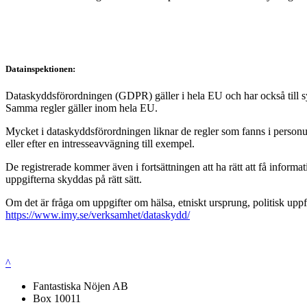
Datainspektionen:
Dataskyddsförordningen (GDPR) gäller i hela EU och har också till syft
Samma regler gäller inom hela EU.
Mycket i dataskyddsförordningen liknar de regler som fanns i personup
eller efter en intresseavvägning till exempel.
De registrerade kommer även i fortsättningen att ha rätt att få infor
uppgifterna skyddas på rätt sätt.
Om det är fråga om uppgifter om hälsa, etniskt ursprung, politisk uppf
https://www.imy.se/verksamhet/dataskydd/
^
Fantastiska Nöjen AB
Box 10011