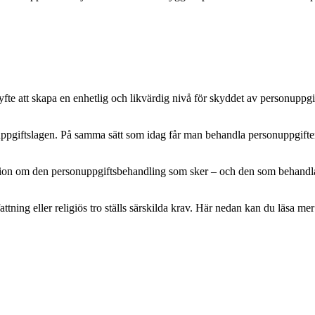
e att skapa en enhetlig och likvärdig nivå för skyddet av personuppgifte
pgiftslagen. På samma sätt som idag får man behandla personuppgifter m
mation om den personuppgiftsbehandling som sker – och den som behandlar 
attning eller religiös tro ställs särskilda krav. Här nedan kan du läsa 