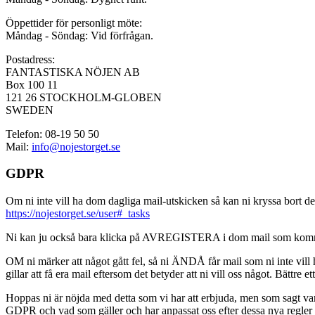
Öppettider för personligt möte:
Måndag - Söndag: Vid förfrågan.
Postadress:
FANTASTISKA NÖJEN AB
Box 100 11
121 26 STOCKHOLM-GLOBEN
SWEDEN
Telefon: 08-19 50 50
Mail:
info@nojestorget.se
GDPR
Om ni inte vill ha dom dagliga mail-utskicken så kan ni kryssa bort des
https://nojestorget.se/user#_tasks
Ni kan ju också bara klicka på AVREGISTERA i dom mail som kommer från 
OM ni märker att något gått fel, så ni ÄNDÅ får mail som ni inte vill ha
gillar att få era mail eftersom det betyder att ni vill oss något. Bättre et
Hoppas ni är nöjda med detta som vi har att erbjuda, men som sagt var, är 
GDPR och vad som gäller och har anpassat oss efter dessa nya regler och