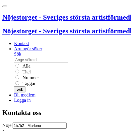
Nöjestorget - Sveriges största artistförmedl
Nöjestorget - Sveriges största artistförmedl
Kontakt
Arrangör söker
Sök
Alla
Titel
Nummer
Taggar
Sök
Bli medlem
Logga in
Kontakta oss
Nöje