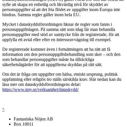
syfte att skapa en enhetlig och likvärdig nivå för skyddet av
personuppgifter så att det fria flödet av uppgifter inom Europa inte
hindras. Samma regler gäller inom hela EU.
Mycket i dataskyddsförordningen liknar de regler som fanns i
personuppgiftslagen. På samma sätt som idag får man behandla
personuppgifter med stöd av samtycke från de registrerade, för att
uppfylla ett avtal eller efter en intresseavvägning till exempel.
De registrerade kommer även i fortsättningen att ha rätt att få
information om den personuppgiftsbehandling som sker – och den
som behandlar personuppgifter måste ha tillräckliga
säkerhetsåtgärder för att uppgifterna skyddas på rätt sätt.
Om det är fråga om uppgifter om hälsa, etniskt ursprung, politisk
uppfattning eller religiös tro ställs särskilda krav. Här nedan kan du
läsa mer om dataskyddsförordningens delar:
https://www.imy.se/verksamhet/dataskydd/
^
Fantastiska Nöjen AB
Box 10011