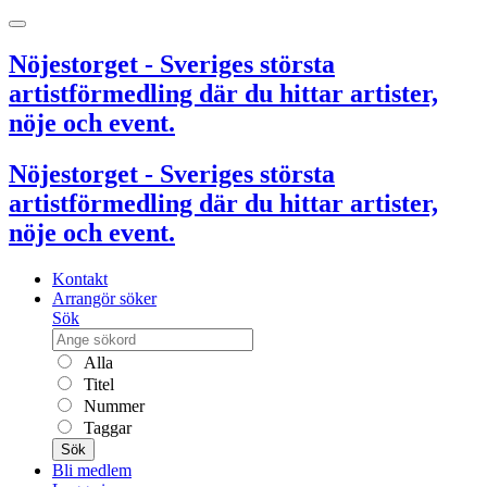
Nöjestorget - Sveriges största
artistförmedling där du hittar artister,
nöje och event.
Nöjestorget - Sveriges största
artistförmedling där du hittar artister,
nöje och event.
Kontakt
Arrangör söker
Sök
Alla
Titel
Nummer
Taggar
Sök
Bli medlem