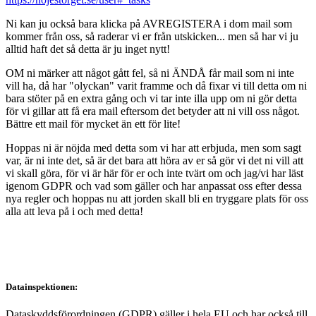
Ni kan ju också bara klicka på AVREGISTERA i dom mail som
kommer från oss, så raderar vi er från utskicken... men så har vi ju
alltid haft det så detta är ju inget nytt!
OM ni märker att något gått fel, så ni ÄNDÅ får mail som ni inte
vill ha, då har "olyckan" varit framme och då fixar vi till detta om ni
bara stöter på en extra gång och vi tar inte illa upp om ni gör detta
för vi gillar att få era mail eftersom det betyder att ni vill oss något.
Bättre ett mail för mycket än ett för lite!
Hoppas ni är nöjda med detta som vi har att erbjuda, men som sagt
var, är ni inte det, så är det bara att höra av er så gör vi det ni vill att
vi skall göra, för vi är här för er och inte tvärt om och jag/vi har läst
igenom GDPR och vad som gäller och har anpassat oss efter dessa
nya regler och hoppas nu att jorden skall bli en tryggare plats för oss
alla att leva på i och med detta!
Datainspektionen:
Dataskyddsförordningen (GDPR) gäller i hela EU och har också till