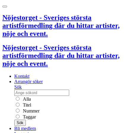
Nöjestorget - Sveriges största
artistförmedling där du hittar artister,
nöje och event.
Nöjestorget - Sveriges största
artistförmedling där du hittar artister,
nöje och event.
Kontakt
Arrangör söker
Sök
Alla
Titel
Nummer
Taggar
Sök
Bli medlem