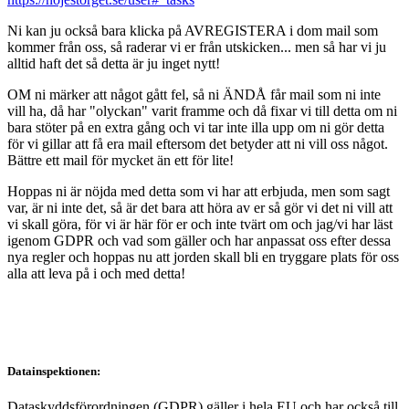
Ni kan ju också bara klicka på AVREGISTERA i dom mail som
kommer från oss, så raderar vi er från utskicken... men så har vi ju
alltid haft det så detta är ju inget nytt!
OM ni märker att något gått fel, så ni ÄNDÅ får mail som ni inte
vill ha, då har "olyckan" varit framme och då fixar vi till detta om ni
bara stöter på en extra gång och vi tar inte illa upp om ni gör detta
för vi gillar att få era mail eftersom det betyder att ni vill oss något.
Bättre ett mail för mycket än ett för lite!
Hoppas ni är nöjda med detta som vi har att erbjuda, men som sagt
var, är ni inte det, så är det bara att höra av er så gör vi det ni vill att
vi skall göra, för vi är här för er och inte tvärt om och jag/vi har läst
igenom GDPR och vad som gäller och har anpassat oss efter dessa
nya regler och hoppas nu att jorden skall bli en tryggare plats för oss
alla att leva på i och med detta!
Datainspektionen:
Dataskyddsförordningen (GDPR) gäller i hela EU och har också till