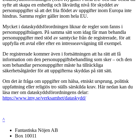
syfte att skapa en enhetlig och likvärdig nivå för skyddet av
personuppgifter så att det fria flödet av uppgifter inom Europa inte
hindras. Samma regler gäller inom hela EU.
Mycket i dataskyddsförordningen liknar de regler som fanns i
personuppgiftslagen. På samma sätt som idag får man behandla
personuppgifter med stöd av samtycke från de registrerade, för att
uppfylla ett avtal eller efter en intresseavvägning till exempel.
De registrerade kommer även i fortsättningen att ha rätt att få
information om den personuppgiftsbehandling som sker – och den
som behandlar personuppgifter måste ha tillräckliga
säkerhetsåtgärder för att uppgifterna skyddas på rätt sätt.
Om det är fråga om uppgifter om hälsa, etniskt ursprung, politisk
uppfattning eller religiös tro ställs särskilda krav. Här nedan kan du
läsa mer om dataskyddsförordningens delar:
https://www.imy.se/verksamhet/dataskydd/
^
Fantastiska Nöjen AB
Box 10011