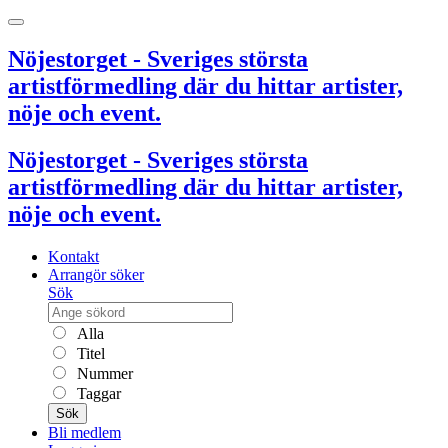
Nöjestorget - Sveriges största
artistförmedling där du hittar artister,
nöje och event.
Nöjestorget - Sveriges största
artistförmedling där du hittar artister,
nöje och event.
Kontakt
Arrangör söker
Sök
Alla
Titel
Nummer
Taggar
Sök
Bli medlem