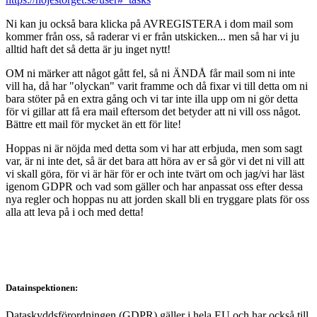
Ni kan ju också bara klicka på AVREGISTERA i dom mail som
kommer från oss, så raderar vi er från utskicken... men så har vi ju
alltid haft det så detta är ju inget nytt!
OM ni märker att något gått fel, så ni ÄNDÅ får mail som ni inte
vill ha, då har "olyckan" varit framme och då fixar vi till detta om ni
bara stöter på en extra gång och vi tar inte illa upp om ni gör detta
för vi gillar att få era mail eftersom det betyder att ni vill oss något.
Bättre ett mail för mycket än ett för lite!
Hoppas ni är nöjda med detta som vi har att erbjuda, men som sagt
var, är ni inte det, så är det bara att höra av er så gör vi det ni vill att
vi skall göra, för vi är här för er och inte tvärt om och jag/vi har läst
igenom GDPR och vad som gäller och har anpassat oss efter dessa
nya regler och hoppas nu att jorden skall bli en tryggare plats för oss
alla att leva på i och med detta!
Datainspektionen:
Dataskyddsförordningen (GDPR) gäller i hela EU och har också till