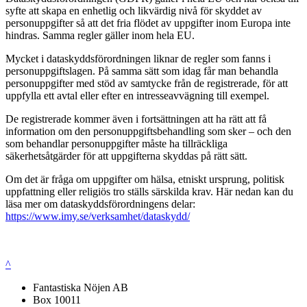
syfte att skapa en enhetlig och likvärdig nivå för skyddet av
personuppgifter så att det fria flödet av uppgifter inom Europa inte
hindras. Samma regler gäller inom hela EU.
Mycket i dataskyddsförordningen liknar de regler som fanns i
personuppgiftslagen. På samma sätt som idag får man behandla
personuppgifter med stöd av samtycke från de registrerade, för att
uppfylla ett avtal eller efter en intresseavvägning till exempel.
De registrerade kommer även i fortsättningen att ha rätt att få
information om den personuppgiftsbehandling som sker – och den
som behandlar personuppgifter måste ha tillräckliga
säkerhetsåtgärder för att uppgifterna skyddas på rätt sätt.
Om det är fråga om uppgifter om hälsa, etniskt ursprung, politisk
uppfattning eller religiös tro ställs särskilda krav. Här nedan kan du
läsa mer om dataskyddsförordningens delar:
https://www.imy.se/verksamhet/dataskydd/
^
Fantastiska Nöjen AB
Box 10011