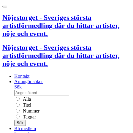
Nöjestorget - Sveriges största
artistförmedling där du hittar artister,
nöje och event.
Nöjestorget - Sveriges största
artistförmedling där du hittar artister,
nöje och event.
Kontakt
Arrangör söker
Sök
Alla
Titel
Nummer
Taggar
Sök
Bli medlem