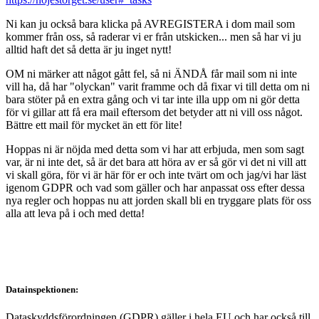
Ni kan ju också bara klicka på AVREGISTERA i dom mail som
kommer från oss, så raderar vi er från utskicken... men så har vi ju
alltid haft det så detta är ju inget nytt!
OM ni märker att något gått fel, så ni ÄNDÅ får mail som ni inte
vill ha, då har "olyckan" varit framme och då fixar vi till detta om ni
bara stöter på en extra gång och vi tar inte illa upp om ni gör detta
för vi gillar att få era mail eftersom det betyder att ni vill oss något.
Bättre ett mail för mycket än ett för lite!
Hoppas ni är nöjda med detta som vi har att erbjuda, men som sagt
var, är ni inte det, så är det bara att höra av er så gör vi det ni vill att
vi skall göra, för vi är här för er och inte tvärt om och jag/vi har läst
igenom GDPR och vad som gäller och har anpassat oss efter dessa
nya regler och hoppas nu att jorden skall bli en tryggare plats för oss
alla att leva på i och med detta!
Datainspektionen:
Dataskyddsförordningen (GDPR) gäller i hela EU och har också till