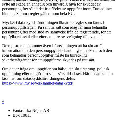
syfte att skapa en enhetlig och likvärdig nivå för skyddet av
personuppgifter så att det fria flödet av uppgifter inom Europa inte
hindras. Samma regler gäller inom hela EU.
Mycket i dataskyddsförordningen liknar de regler som fanns i
personuppgiftslagen. På samma sätt som idag får man behandla
personuppgifter med stöd av samtycke från de registrerade, för att
uppfylla ett avtal eller efter en intresseavvägning till exempel.
De registrerade kommer även i fortsättningen att ha rätt att få
information om den personuppgiftsbehandling som sker – och den
som behandlar personuppgifter måste ha tillräckliga
säkerhetsåtgärder för att uppgifterna skyddas på rätt sätt.
Om det är fråga om uppgifter om hälsa, etniskt ursprung, politisk
uppfattning eller religiös tro ställs särskilda krav. Här nedan kan du
läsa mer om dataskyddsförordningens delar:
https://www.imy.se/verksamhet/dataskydd/
^
Fantastiska Nöjen AB
Box 10011