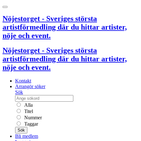
Nöjestorget - Sveriges största
artistförmedling där du hittar artister,
nöje och event.
Nöjestorget - Sveriges största
artistförmedling där du hittar artister,
nöje och event.
Kontakt
Arrangör söker
Sök
Alla
Titel
Nummer
Taggar
Sök
Bli medlem