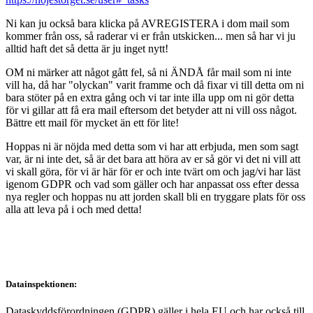
Ni kan ju också bara klicka på AVREGISTERA i dom mail som
kommer från oss, så raderar vi er från utskicken... men så har vi ju
alltid haft det så detta är ju inget nytt!
OM ni märker att något gått fel, så ni ÄNDÅ får mail som ni inte
vill ha, då har "olyckan" varit framme och då fixar vi till detta om ni
bara stöter på en extra gång och vi tar inte illa upp om ni gör detta
för vi gillar att få era mail eftersom det betyder att ni vill oss något.
Bättre ett mail för mycket än ett för lite!
Hoppas ni är nöjda med detta som vi har att erbjuda, men som sagt
var, är ni inte det, så är det bara att höra av er så gör vi det ni vill att
vi skall göra, för vi är här för er och inte tvärt om och jag/vi har läst
igenom GDPR och vad som gäller och har anpassat oss efter dessa
nya regler och hoppas nu att jorden skall bli en tryggare plats för oss
alla att leva på i och med detta!
Datainspektionen:
Dataskyddsförordningen (GDPR) gäller i hela EU och har också till