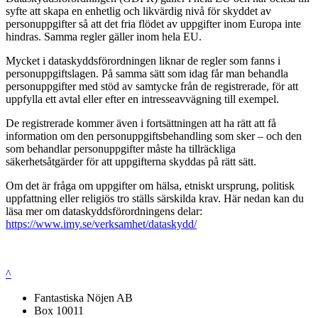
syfte att skapa en enhetlig och likvärdig nivå för skyddet av
personuppgifter så att det fria flödet av uppgifter inom Europa inte
hindras. Samma regler gäller inom hela EU.
Mycket i dataskyddsförordningen liknar de regler som fanns i
personuppgiftslagen. På samma sätt som idag får man behandla
personuppgifter med stöd av samtycke från de registrerade, för att
uppfylla ett avtal eller efter en intresseavvägning till exempel.
De registrerade kommer även i fortsättningen att ha rätt att få
information om den personuppgiftsbehandling som sker – och den
som behandlar personuppgifter måste ha tillräckliga
säkerhetsåtgärder för att uppgifterna skyddas på rätt sätt.
Om det är fråga om uppgifter om hälsa, etniskt ursprung, politisk
uppfattning eller religiös tro ställs särskilda krav. Här nedan kan du
läsa mer om dataskyddsförordningens delar:
https://www.imy.se/verksamhet/dataskydd/
^
Fantastiska Nöjen AB
Box 10011