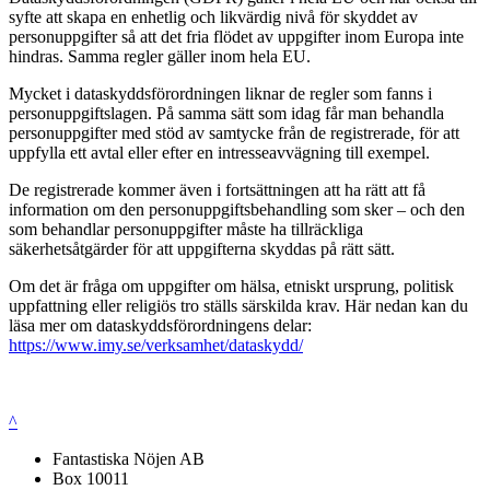
syfte att skapa en enhetlig och likvärdig nivå för skyddet av
personuppgifter så att det fria flödet av uppgifter inom Europa inte
hindras. Samma regler gäller inom hela EU.
Mycket i dataskyddsförordningen liknar de regler som fanns i
personuppgiftslagen. På samma sätt som idag får man behandla
personuppgifter med stöd av samtycke från de registrerade, för att
uppfylla ett avtal eller efter en intresseavvägning till exempel.
De registrerade kommer även i fortsättningen att ha rätt att få
information om den personuppgiftsbehandling som sker – och den
som behandlar personuppgifter måste ha tillräckliga
säkerhetsåtgärder för att uppgifterna skyddas på rätt sätt.
Om det är fråga om uppgifter om hälsa, etniskt ursprung, politisk
uppfattning eller religiös tro ställs särskilda krav. Här nedan kan du
läsa mer om dataskyddsförordningens delar:
https://www.imy.se/verksamhet/dataskydd/
^
Fantastiska Nöjen AB
Box 10011