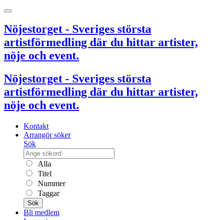
Nöjestorget - Sveriges största
artistförmedling där du hittar artister,
nöje och event.
Nöjestorget - Sveriges största
artistförmedling där du hittar artister,
nöje och event.
Kontakt
Arrangör söker
Sök
Alla
Titel
Nummer
Taggar
Sök
Bli medlem