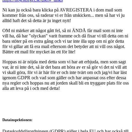
Ni kan ju också bara klicka på AVREGISTERA i dom mail som
kommer från oss, så raderar vi er från utskicken... men så har vi ju
alltid haft det så detta är ju inget nytt!
OM ni märker att något gått fel, så ni ÄNDÅ får mail som ni inte
vill ha, då har "olyckan" varit framme och då fixar vi till detta om ni
bara stöter på en extra gång och vi tar inte illa upp om ni gör detta
för vi gillar att få era mail eftersom det betyder att ni vill oss något.
Bättre ett mail för mycket än ett för lite!
Hoppas ni är nöjda med detta som vi har att erbjuda, men som sagt
var, är ni inte det, så är det bara att höra av er så gör vi det ni vill att
vi skall göra, för vi är här för er och inte tvärt om och jag/vi har läst
igenom GDPR och vad som gäller och har anpassat oss efter dessa
nya regler och hoppas nu att jorden skall bli en tryggare plats för oss
alla att leva på i och med detta!
Datainspektionen:
Dataskyddsförordningen (GDPR) gäller i hela EU och har också till