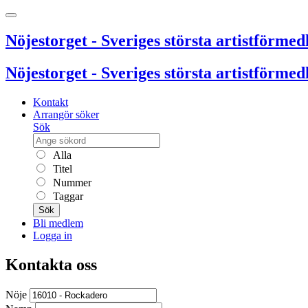
Nöjestorget - Sveriges största artistförmedl
Nöjestorget - Sveriges största artistförmedl
Kontakt
Arrangör söker
Sök
Alla
Titel
Nummer
Taggar
Sök
Bli medlem
Logga in
Kontakta oss
Nöje