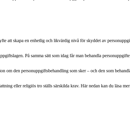
e att skapa en enhetlig och likvärdig nivå för skyddet av personuppgifte
pgiftslagen. På samma sätt som idag får man behandla personuppgifter m
mation om den personuppgiftsbehandling som sker – och den som behandlar 
attning eller religiös tro ställs särskilda krav. Här nedan kan du läsa 