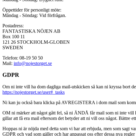
Öppettider för personligt möte:
Måndag - Söndag: Vid förfrågan.
Postadress:
FANTASTISKA NÖJEN AB
Box 100 11
121 26 STOCKHOLM-GLOBEN
SWEDEN
Telefon: 08-19 50 50
Mail:
info@nojestorget.se
GDPR
Om ni inte vill ha dom dagliga mail-utskicken så kan ni kryssa bort des
https://nojestorget.se/user#_tasks
Ni kan ju också bara klicka på AVREGISTERA i dom mail som kommer från 
OM ni märker att något gått fel, så ni ÄNDÅ får mail som ni inte vill ha
gillar att få era mail eftersom det betyder att ni vill oss något. Bättre et
Hoppas ni är nöjda med detta som vi har att erbjuda, men som sagt var, är 
GDPR och vad som gäller och har anpassat oss efter dessa nya regler och