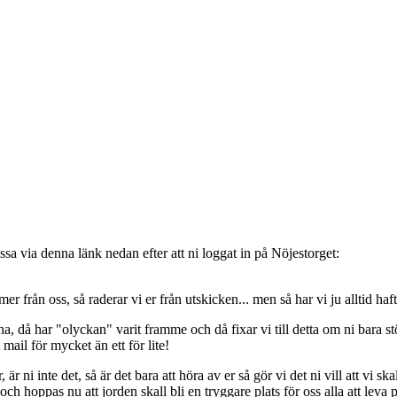
sa via denna länk nedan efter att ni loggat in på Nöjestorget:
oss, så raderar vi er från utskicken... men så har vi ju alltid haft de
, då har "olyckan" varit framme och då fixar vi till detta om ni bara stöt
t mail för mycket än ett för lite!
ni inte det, så är det bara att höra av er så gör vi det ni vill att vi ska
 hoppas nu att jorden skall bli en tryggare plats för oss alla att leva 