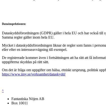
Datainspektionen:
Dataskyddsförordningen (GDPR) gäller i hela EU och har också till syft
Samma regler gäller inom hela EU.
Mycket i dataskyddsförordningen liknar de regler som fanns i personup
eller efter en intresseavvägning till exempel.
De registrerade kommer även i fortsättningen att ha rätt att få infor
uppgifterna skyddas på rätt sätt.
Om det är fråga om uppgifter om hälsa, etniskt ursprung, politisk uppf
https://www.imy.se/verksamhet/dataskydd/
^
Fantastiska Nöjen AB
Box 10011