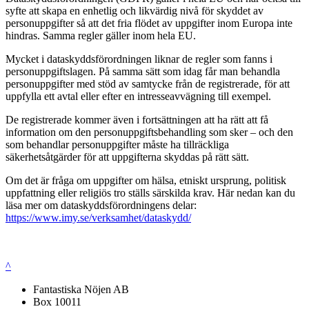
syfte att skapa en enhetlig och likvärdig nivå för skyddet av
personuppgifter så att det fria flödet av uppgifter inom Europa inte
hindras. Samma regler gäller inom hela EU.
Mycket i dataskyddsförordningen liknar de regler som fanns i
personuppgiftslagen. På samma sätt som idag får man behandla
personuppgifter med stöd av samtycke från de registrerade, för att
uppfylla ett avtal eller efter en intresseavvägning till exempel.
De registrerade kommer även i fortsättningen att ha rätt att få
information om den personuppgiftsbehandling som sker – och den
som behandlar personuppgifter måste ha tillräckliga
säkerhetsåtgärder för att uppgifterna skyddas på rätt sätt.
Om det är fråga om uppgifter om hälsa, etniskt ursprung, politisk
uppfattning eller religiös tro ställs särskilda krav. Här nedan kan du
läsa mer om dataskyddsförordningens delar:
https://www.imy.se/verksamhet/dataskydd/
^
Fantastiska Nöjen AB
Box 10011