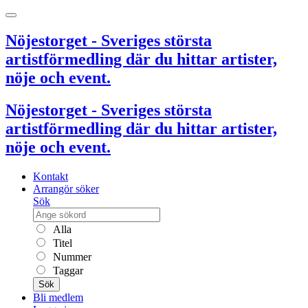
Nöjestorget - Sveriges största
artistförmedling där du hittar artister,
nöje och event.
Nöjestorget - Sveriges största
artistförmedling där du hittar artister,
nöje och event.
Kontakt
Arrangör söker
Sök
Alla
Titel
Nummer
Taggar
Sök
Bli medlem