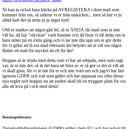
Ni kan ju också bara klicka på AVREGISTERA i dom mail som
kommer från oss, så raderar vi er från utskicken... men så har vi ju
alltid haft det så detta är ju inget nytt!
OM ni märker att något gått fel, så ni ÄNDÅ får mail som ni inte
vill ha, då har "olyckan" varit framme och då fixar vi till detta om ni
bara stöter på en extra gång och vi tar inte illa upp om ni gör detta
för vi gillar att få era mail eftersom det betyder att ni vill oss något.
Bättre ett mail för mycket än ett för lite!
Hoppas ni är nöjda med detta som vi har att erbjuda, men som sagt
var, är ni inte det, så är det bara att höra av er så gör vi det ni vill att
vi skall göra, för vi är här för er och inte tvärt om och jag/vi har läst
igenom GDPR och vad som gäller och har anpassat oss efter dessa
nya regler och hoppas nu att jorden skall bli en tryggare plats för oss
alla att leva på i och med detta!
Datainspektionen:
Dataskyddsförordningen (GDPR) gäller i hela EU och har också till