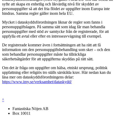
syfte att skapa en enhetlig och likvärdig nivå för skyddet av
personuppgifter så att det fria flödet av uppgifter inom Europa inte
hindras. Samma regler gäller inom hela EU.
Mycket i dataskyddsförordningen liknar de regler som fanns i
personuppgiftslagen. På samma sätt som idag får man behandla
personuppgifter med stöd av samtycke från de registrerade, för att
uppfylla ett avtal eller efter en intresseavvägning till exempel.
De registrerade kommer även i fortsättningen att ha rätt att få
information om den personuppgiftsbehandling som sker – och den
som behandlar personuppgifter måste ha tillräckliga
säkerhetsåtgärder för att uppgifterna skyddas på rätt sätt.
Om det är fråga om uppgifter om hälsa, etniskt ursprung, politisk
uppfattning eller religiös tro ställs särskilda krav. Här nedan kan du
läsa mer om dataskyddsförordningens delar:
https://www.imy.se/verksamhet/dataskydd/
^
Fantastiska Nöjen AB
Box 10011