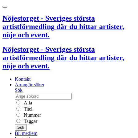
Nöjestorget - Sveriges största
artistförmedling där du hittar artister,
nöje och event.
Nöjestorget - Sveriges största
artistförmedling där du hittar artister,
nöje och event.
Kontakt
Arrangör söker
Sök
Alla
Titel
Nummer
Taggar
Sök
Bli medlem