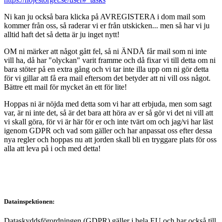
Ni kan ju också bara klicka på AVREGISTERA i dom mail som
kommer från oss, så raderar vi er från utskicken... men så har vi ju
alltid haft det så detta är ju inget nytt!
OM ni märker att något gått fel, så ni ÄNDÅ får mail som ni inte
vill ha, då har "olyckan" varit framme och då fixar vi till detta om ni
bara stöter på en extra gång och vi tar inte illa upp om ni gör detta
för vi gillar att få era mail eftersom det betyder att ni vill oss något.
Bättre ett mail för mycket än ett för lite!
Hoppas ni är nöjda med detta som vi har att erbjuda, men som sagt
var, är ni inte det, så är det bara att höra av er så gör vi det ni vill att
vi skall göra, för vi är här för er och inte tvärt om och jag/vi har läst
igenom GDPR och vad som gäller och har anpassat oss efter dessa
nya regler och hoppas nu att jorden skall bli en tryggare plats för oss
alla att leva på i och med detta!
Datainspektionen:
Dataskyddsförordningen (GDPR) gäller i hela EU och har också till