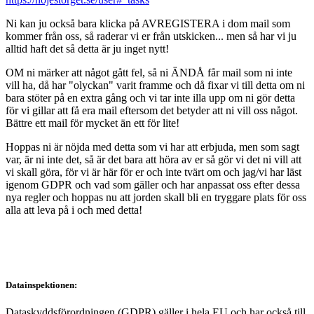
Ni kan ju också bara klicka på AVREGISTERA i dom mail som
kommer från oss, så raderar vi er från utskicken... men så har vi ju
alltid haft det så detta är ju inget nytt!
OM ni märker att något gått fel, så ni ÄNDÅ får mail som ni inte
vill ha, då har "olyckan" varit framme och då fixar vi till detta om ni
bara stöter på en extra gång och vi tar inte illa upp om ni gör detta
för vi gillar att få era mail eftersom det betyder att ni vill oss något.
Bättre ett mail för mycket än ett för lite!
Hoppas ni är nöjda med detta som vi har att erbjuda, men som sagt
var, är ni inte det, så är det bara att höra av er så gör vi det ni vill att
vi skall göra, för vi är här för er och inte tvärt om och jag/vi har läst
igenom GDPR och vad som gäller och har anpassat oss efter dessa
nya regler och hoppas nu att jorden skall bli en tryggare plats för oss
alla att leva på i och med detta!
Datainspektionen:
Dataskyddsförordningen (GDPR) gäller i hela EU och har också till