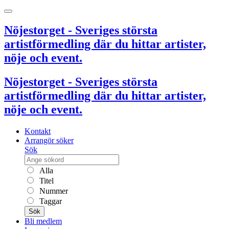
Nöjestorget - Sveriges största
artistförmedling där du hittar artister,
nöje och event.
Nöjestorget - Sveriges största
artistförmedling där du hittar artister,
nöje och event.
Kontakt
Arrangör söker
Sök
Alla
Titel
Nummer
Taggar
Sök
Bli medlem