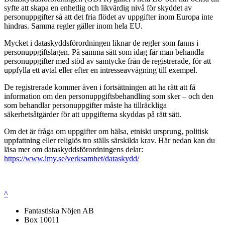
syfte att skapa en enhetlig och likvärdig nivå för skyddet av
personuppgifter så att det fria flödet av uppgifter inom Europa inte
hindras. Samma regler gäller inom hela EU.
Mycket i dataskyddsförordningen liknar de regler som fanns i
personuppgiftslagen. På samma sätt som idag får man behandla
personuppgifter med stöd av samtycke från de registrerade, för att
uppfylla ett avtal eller efter en intresseavvägning till exempel.
De registrerade kommer även i fortsättningen att ha rätt att få
information om den personuppgiftsbehandling som sker – och den
som behandlar personuppgifter måste ha tillräckliga
säkerhetsåtgärder för att uppgifterna skyddas på rätt sätt.
Om det är fråga om uppgifter om hälsa, etniskt ursprung, politisk
uppfattning eller religiös tro ställs särskilda krav. Här nedan kan du
läsa mer om dataskyddsförordningens delar:
https://www.imy.se/verksamhet/dataskydd/
^
Fantastiska Nöjen AB
Box 10011