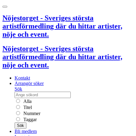
Nöjestorget - Sveriges största
artistförmedling där du hittar artister,
nöje och event.
Nöjestorget - Sveriges största
artistförmedling där du hittar artister,
nöje och event.
Kontakt
Arrangör söker
Sök
Alla
Titel
Nummer
Taggar
Sök
Bli medlem