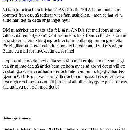
Ni kan ju också bara klicka på AVREGISTERA i dom mail som
kommer från oss, så raderar vi er från utskicken... men så har vi ju
alltid haft det så detta är ju inget nytt!
OM ni märker att något gått fel, så ni ÄNDÅ får mail som ni inte
vill ha, då har "olyckan" varit framme och då fixar vi till detta om ni
bara stöter på en extra gång och vi tar inte illa upp om ni gör detta
för vi gillar att få era mail eftersom det betyder att ni vill oss något.
Bättre ett mail för mycket än ett för lite!
Hoppas ni är nöjda med detta som vi har att erbjuda, men som sagt
var, är ni inte det, så är det bara att höra av er så gör vi det ni vill att
vi skall göra, för vi är här för er och inte tvärt om och jag/vi har läst
igenom GDPR och vad som gäller och har anpassat oss efter dessa
nya regler och hoppas nu att jorden skall bli en tryggare plats för oss
alla att leva på i och med detta!
Datainspektionen:
Dataskyddsförordningen (GDPR) gäller i hela EU och har också till