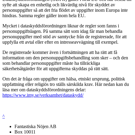
syfte att skapa en enhetlig och likvärdig nivå för skyddet av
personuppgifter så att det fria flödet av uppgifter inom Europa inte
hindras. Samma regler gäller inom hela EU.
Mycket i dataskyddsförordningen liknar de regler som fanns i
personuppgiftslagen. På samma sätt som idag får man behandla
personuppgifter med stöd av samtycke från de registrerade, för att
uppfylla ett avtal eller efter en intresseavvägning till exempel.
De registrerade kommer även i fortsättningen att ha rätt att få
information om den personuppgiftsbehandling som sker – och den
som behandlar personuppgifter måste ha tillräckliga
säkerhetsåtgärder för att uppgifterna skyddas på rätt sätt.
Om det är fråga om uppgifter om hälsa, etniskt ursprung, politisk
uppfattning eller religiös tro ställs särskilda krav. Här nedan kan du
läsa mer om dataskyddsförordningens delar:
https://www.imy.se/verksamhet/dataskydd/
^
Fantastiska Nöjen AB
Box 10011