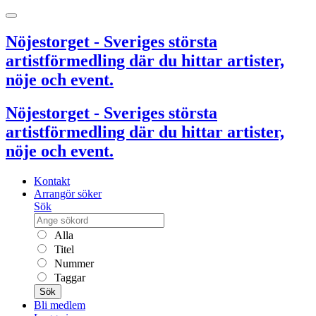
Nöjestorget - Sveriges största
artistförmedling där du hittar artister,
nöje och event.
Nöjestorget - Sveriges största
artistförmedling där du hittar artister,
nöje och event.
Kontakt
Arrangör söker
Sök
Alla
Titel
Nummer
Taggar
Sök
Bli medlem