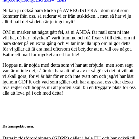
Ni kan ju också bara klicka på AVREGISTERA i dom mail som
kommer från oss, så raderar vi er från utskicken... men så har vi ju
alltid haft det så detta är ju inget nytt!
OM ni märker att något gått fel, så ni ÄNDÅ får mail som ni inte
vill ha, då har "olyckan" varit framme och då fixar vi till detta om ni
bara stöter på en extra gång och vi tar inte illa upp om ni gör detta
för vi gillar att få era mail eftersom det betyder att ni vill oss något.
Bättre ett mail för mycket än ett för lite!
Hoppas ni är nöjda med detta som vi har att erbjuda, men som sagt
var, är ni inte det, så är det bara att höra av er så gör vi det ni vill att
vi skall göra, för vi är här för er och inte tvärt om och jag/vi har läst
igenom GDPR och vad som gäller och har anpassat oss efter dessa
nya regler och hoppas nu att jorden skall bli en tryggare plats för oss
alla att leva på i och med detta!
Datainspektionen:
Dataskyddsförordningen (GDPR) gäller i hela EU och har också till