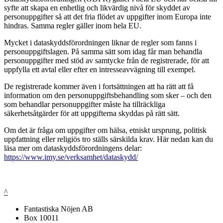
syfte att skapa en enhetlig och likvärdig nivå för skyddet av
personuppgifter så att det fria flödet av uppgifter inom Europa inte
hindras. Samma regler gäller inom hela EU.
Mycket i dataskyddsförordningen liknar de regler som fanns i
personuppgiftslagen. På samma sätt som idag får man behandla
personuppgifter med stöd av samtycke från de registrerade, för att
uppfylla ett avtal eller efter en intresseavvägning till exempel.
De registrerade kommer även i fortsättningen att ha rätt att få
information om den personuppgiftsbehandling som sker – och den
som behandlar personuppgifter måste ha tillräckliga
säkerhetsåtgärder för att uppgifterna skyddas på rätt sätt.
Om det är fråga om uppgifter om hälsa, etniskt ursprung, politisk
uppfattning eller religiös tro ställs särskilda krav. Här nedan kan du
läsa mer om dataskyddsförordningens delar:
https://www.imy.se/verksamhet/dataskydd/
^
Fantastiska Nöjen AB
Box 10011