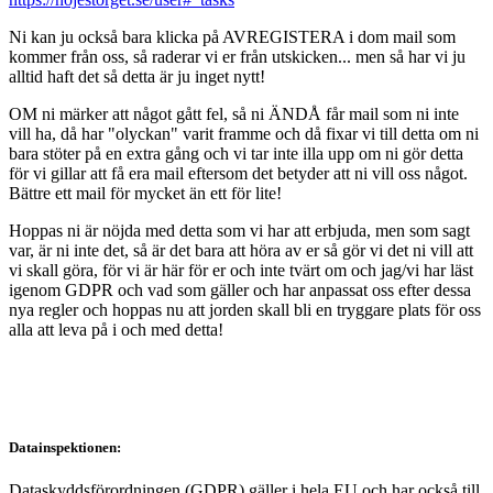
Ni kan ju också bara klicka på AVREGISTERA i dom mail som
kommer från oss, så raderar vi er från utskicken... men så har vi ju
alltid haft det så detta är ju inget nytt!
OM ni märker att något gått fel, så ni ÄNDÅ får mail som ni inte
vill ha, då har "olyckan" varit framme och då fixar vi till detta om ni
bara stöter på en extra gång och vi tar inte illa upp om ni gör detta
för vi gillar att få era mail eftersom det betyder att ni vill oss något.
Bättre ett mail för mycket än ett för lite!
Hoppas ni är nöjda med detta som vi har att erbjuda, men som sagt
var, är ni inte det, så är det bara att höra av er så gör vi det ni vill att
vi skall göra, för vi är här för er och inte tvärt om och jag/vi har läst
igenom GDPR och vad som gäller och har anpassat oss efter dessa
nya regler och hoppas nu att jorden skall bli en tryggare plats för oss
alla att leva på i och med detta!
Datainspektionen:
Dataskyddsförordningen (GDPR) gäller i hela EU och har också till