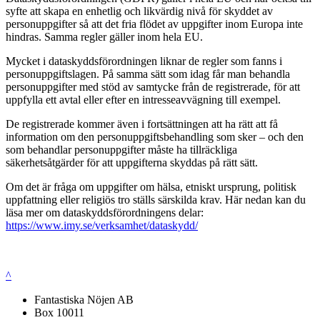
syfte att skapa en enhetlig och likvärdig nivå för skyddet av
personuppgifter så att det fria flödet av uppgifter inom Europa inte
hindras. Samma regler gäller inom hela EU.
Mycket i dataskyddsförordningen liknar de regler som fanns i
personuppgiftslagen. På samma sätt som idag får man behandla
personuppgifter med stöd av samtycke från de registrerade, för att
uppfylla ett avtal eller efter en intresseavvägning till exempel.
De registrerade kommer även i fortsättningen att ha rätt att få
information om den personuppgiftsbehandling som sker – och den
som behandlar personuppgifter måste ha tillräckliga
säkerhetsåtgärder för att uppgifterna skyddas på rätt sätt.
Om det är fråga om uppgifter om hälsa, etniskt ursprung, politisk
uppfattning eller religiös tro ställs särskilda krav. Här nedan kan du
läsa mer om dataskyddsförordningens delar:
https://www.imy.se/verksamhet/dataskydd/
^
Fantastiska Nöjen AB
Box 10011