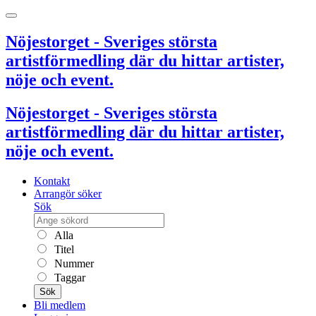
Nöjestorget - Sveriges största
artistförmedling där du hittar artister,
nöje och event.
Nöjestorget - Sveriges största
artistförmedling där du hittar artister,
nöje och event.
Kontakt
Arrangör söker
Sök
Alla
Titel
Nummer
Taggar
Sök
Bli medlem