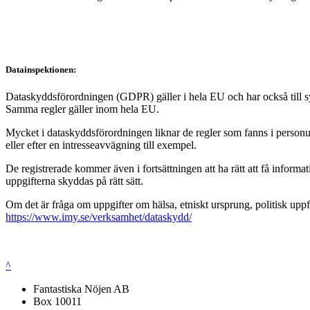
Datainspektionen:
Dataskyddsförordningen (GDPR) gäller i hela EU och har också till syft
Samma regler gäller inom hela EU.
Mycket i dataskyddsförordningen liknar de regler som fanns i personup
eller efter en intresseavvägning till exempel.
De registrerade kommer även i fortsättningen att ha rätt att få infor
uppgifterna skyddas på rätt sätt.
Om det är fråga om uppgifter om hälsa, etniskt ursprung, politisk uppf
https://www.imy.se/verksamhet/dataskydd/
^
Fantastiska Nöjen AB
Box 10011