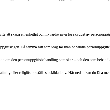
e att skapa en enhetlig och likvärdig nivå för skyddet av personuppgifte
pgiftslagen. På samma sätt som idag får man behandla personuppgifter m
mation om den personuppgiftsbehandling som sker – och den som behandlar 
attning eller religiös tro ställs särskilda krav. Här nedan kan du läsa 