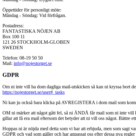
Öppettider för personligt möte:
Måndag - Söndag: Vid förfrågan.
Postadress:
FANTASTISKA NÖJEN AB
Box 100 11
121 26 STOCKHOLM-GLOBEN
SWEDEN
Telefon: 08-19 50 50
Mail:
info@nojestorget.se
GDPR
Om ni inte vill ha dom dagliga mail-utskicken så kan ni kryssa bort des
https://nojestorget.se/user#_tasks
Ni kan ju också bara klicka på AVREGISTERA i dom mail som kommer från 
OM ni märker att något gått fel, så ni ÄNDÅ får mail som ni inte vill ha
gillar att få era mail eftersom det betyder att ni vill oss något. Bättre et
Hoppas ni är nöjda med detta som vi har att erbjuda, men som sagt var, är 
GDPR och vad som gäller och har anpassat oss efter dessa nya regler och