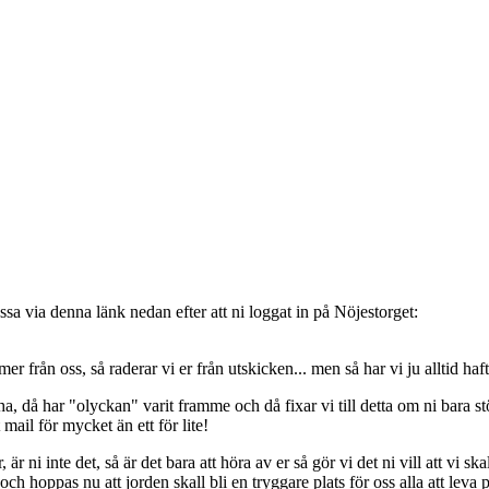
sa via denna länk nedan efter att ni loggat in på Nöjestorget:
oss, så raderar vi er från utskicken... men så har vi ju alltid haft de
, då har "olyckan" varit framme och då fixar vi till detta om ni bara stöt
t mail för mycket än ett för lite!
ni inte det, så är det bara att höra av er så gör vi det ni vill att vi ska
 hoppas nu att jorden skall bli en tryggare plats för oss alla att leva 