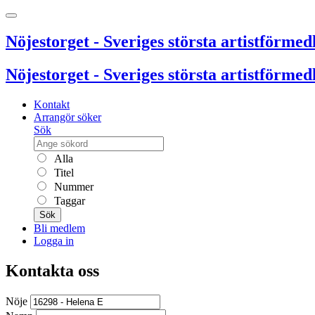
Nöjestorget - Sveriges största artistförmedl
Nöjestorget - Sveriges största artistförmedl
Kontakt
Arrangör söker
Sök
Alla
Titel
Nummer
Taggar
Sök
Bli medlem
Logga in
Kontakta oss
Nöje