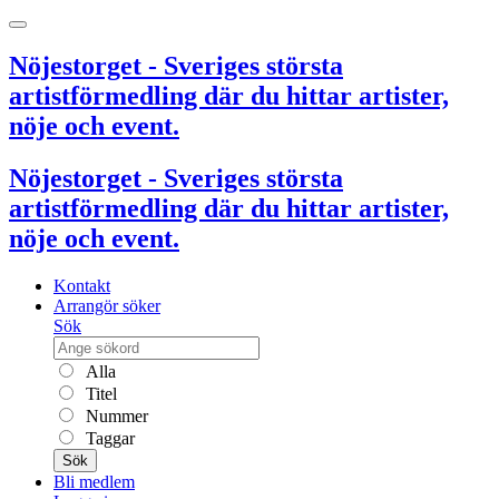
Nöjestorget - Sveriges största
artistförmedling där du hittar artister,
nöje och event.
Nöjestorget - Sveriges största
artistförmedling där du hittar artister,
nöje och event.
Kontakt
Arrangör söker
Sök
Alla
Titel
Nummer
Taggar
Sök
Bli medlem