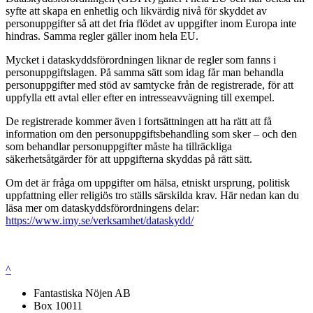
syfte att skapa en enhetlig och likvärdig nivå för skyddet av
personuppgifter så att det fria flödet av uppgifter inom Europa inte
hindras. Samma regler gäller inom hela EU.
Mycket i dataskyddsförordningen liknar de regler som fanns i
personuppgiftslagen. På samma sätt som idag får man behandla
personuppgifter med stöd av samtycke från de registrerade, för att
uppfylla ett avtal eller efter en intresseavvägning till exempel.
De registrerade kommer även i fortsättningen att ha rätt att få
information om den personuppgiftsbehandling som sker – och den
som behandlar personuppgifter måste ha tillräckliga
säkerhetsåtgärder för att uppgifterna skyddas på rätt sätt.
Om det är fråga om uppgifter om hälsa, etniskt ursprung, politisk
uppfattning eller religiös tro ställs särskilda krav. Här nedan kan du
läsa mer om dataskyddsförordningens delar:
https://www.imy.se/verksamhet/dataskydd/
^
Fantastiska Nöjen AB
Box 10011