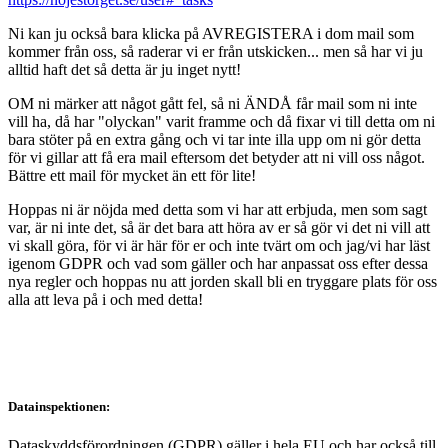
Ni kan ju också bara klicka på AVREGISTERA i dom mail som
kommer från oss, så raderar vi er från utskicken... men så har vi ju
alltid haft det så detta är ju inget nytt!
OM ni märker att något gått fel, så ni ÄNDÅ får mail som ni inte
vill ha, då har "olyckan" varit framme och då fixar vi till detta om ni
bara stöter på en extra gång och vi tar inte illa upp om ni gör detta
för vi gillar att få era mail eftersom det betyder att ni vill oss något.
Bättre ett mail för mycket än ett för lite!
Hoppas ni är nöjda med detta som vi har att erbjuda, men som sagt
var, är ni inte det, så är det bara att höra av er så gör vi det ni vill att
vi skall göra, för vi är här för er och inte tvärt om och jag/vi har läst
igenom GDPR och vad som gäller och har anpassat oss efter dessa
nya regler och hoppas nu att jorden skall bli en tryggare plats för oss
alla att leva på i och med detta!
Datainspektionen:
Dataskyddsförordningen (GDPR) gäller i hela EU och har också till