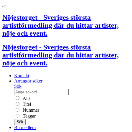
Nöjestorget - Sveriges största
artistförmedling där du hittar artister,
nöje och event.
Nöjestorget - Sveriges största
artistförmedling där du hittar artister,
nöje och event.
Kontakt
Arrangör söker
Sök
Alla
Titel
Nummer
Taggar
Sök
Bli medlem