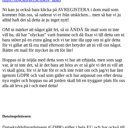
Ni kan ju också bara klicka på AVREGISTERA i dom mail som
kommer från oss, så raderar vi er från utskicken... men så har vi ju
alltid haft det så detta är ju inget nytt!
OM ni märker att något gått fel, så ni ÄNDÅ får mail som ni inte
vill ha, då har "olyckan" varit framme och då fixar vi till detta om ni
bara stöter på en extra gång och vi tar inte illa upp om ni gör detta
för vi gillar att få era mail eftersom det betyder att ni vill oss något.
Bättre ett mail för mycket än ett för lite!
Hoppas ni är nöjda med detta som vi har att erbjuda, men som sagt
var, är ni inte det, så är det bara att höra av er så gör vi det ni vill att
vi skall göra, för vi är här för er och inte tvärt om och jag/vi har läst
igenom GDPR och vad som gäller och har anpassat oss efter dessa
nya regler och hoppas nu att jorden skall bli en tryggare plats för oss
alla att leva på i och med detta!
Datainspektionen:
Dataskyddsförordningen (GDPR) gäller i hela EU och har också till