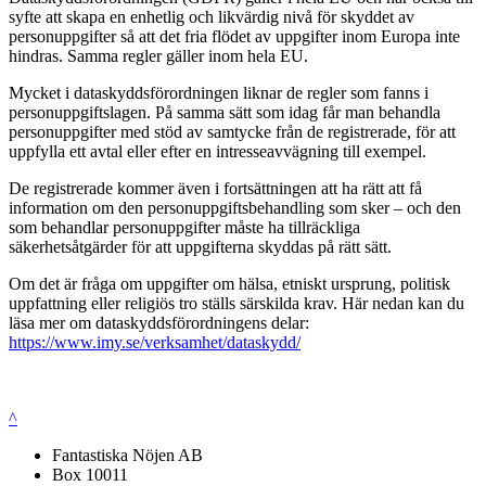
syfte att skapa en enhetlig och likvärdig nivå för skyddet av
personuppgifter så att det fria flödet av uppgifter inom Europa inte
hindras. Samma regler gäller inom hela EU.
Mycket i dataskyddsförordningen liknar de regler som fanns i
personuppgiftslagen. På samma sätt som idag får man behandla
personuppgifter med stöd av samtycke från de registrerade, för att
uppfylla ett avtal eller efter en intresseavvägning till exempel.
De registrerade kommer även i fortsättningen att ha rätt att få
information om den personuppgiftsbehandling som sker – och den
som behandlar personuppgifter måste ha tillräckliga
säkerhetsåtgärder för att uppgifterna skyddas på rätt sätt.
Om det är fråga om uppgifter om hälsa, etniskt ursprung, politisk
uppfattning eller religiös tro ställs särskilda krav. Här nedan kan du
läsa mer om dataskyddsförordningens delar:
https://www.imy.se/verksamhet/dataskydd/
^
Fantastiska Nöjen AB
Box 10011